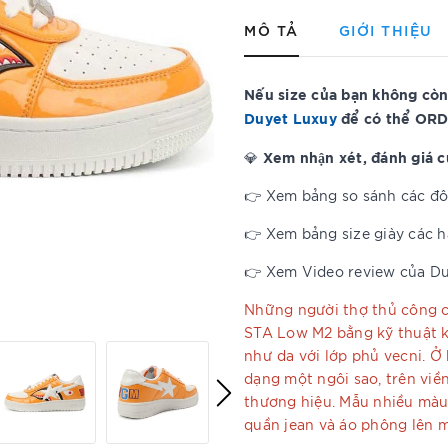
MÔ TẢ
GIỚI THIỆU
Nếu size của bạn không còn
Duyet Luxuy
để có thể ORD
Xem nhận xét, đánh giá 
💎
👉 Xem bảng so sánh các đôi
👉 Xem bảng size giày các 
👉 Xem Video review của D
Những người thợ thủ công c
STA Low M2 bằng kỹ thuật k
như da với lớp phủ vecni. Ở
dạng một ngôi sao, trên viề
thương hiệu. Mẫu nhiều màu 
quần jean và áo phông lên 