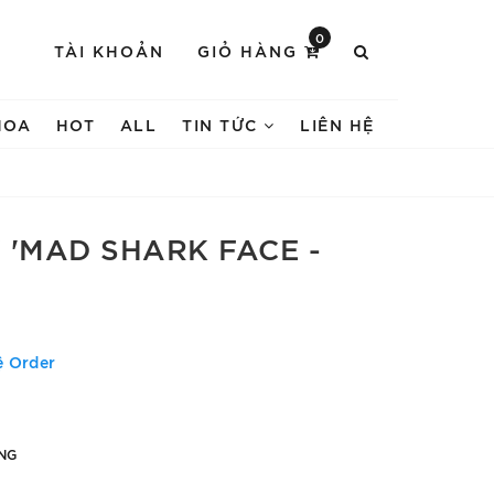
0
TÀI KHOẢN
GIỎ HÀNG
HOA
HOT
ALL
TIN TỨC
LIÊN HỆ
 'MAD SHARK FACE -
ệ Order
NG