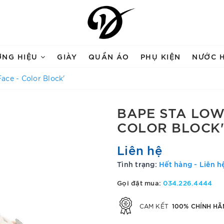
ƠNG HIỆU
GIÀY
QUẦN ÁO
PHỤ KIỆN
NƯỚC 
ace - Color Block'
BAPE STA LOW
COLOR BLOCK'
Liên hệ
Tình trạng:
Hết hàng - Liên h
Gọi đặt mua:
034.226.4444
100% CHÍNH HÃ
CAM KẾT