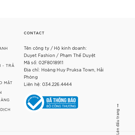
Chi tiết
CONTACT
Tên công ty / Hộ kinh doanh:
ANH
Duyet Fashion / Phạm Thế Duyệt
Mã số: 02F8018911
 - TRẢ
Địa chỉ: Hoàng Huy Pruksa Town, Hải
Phòng
O MẬT
Liên hệ: 034.226.4444
N
HÀNG
 DỊCH
Lên đầu trang