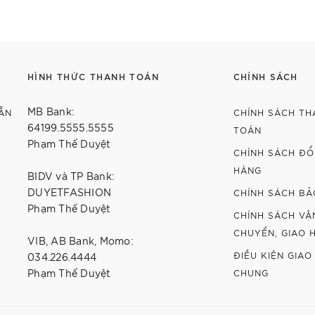
Chi tiết
Chi tiết
HÌNH THỨC THANH TOÁN
CHÍNH SÁCH
MB Bank:
ẴN
CHÍNH SÁCH TH
64199.5555.5555
TOÁN
Phạm Thế Duyệt
CHÍNH SÁCH ĐỔI
HÀNG
BIDV và TP Bank:
DUYETFASHION
CHÍNH SÁCH BẢ
Phạm Thế Duyệt
CHÍNH SÁCH VẬ
CHUYỂN, GIAO 
VIB, AB Bank, Momo:
ĐIỀU KIỆN GIAO
034.226.4444
Phạm Thế Duyệt
CHUNG