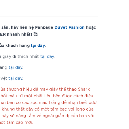
 sẵn, hãy liên hệ Fanpage
Duyet Fashion
hoặc
ER nhanh nhất! 🥰
của khách hàng
tại đây
.
 giày đi thích nhất
tại đây
.
hãng
tại đây
.
uyệt
tại đây
.
ủa thương hiệu đã may giày thể thao Shark
hối màu từ một chất liệu bền được cách điệu
 hai bên có các sọc màu trắng dễ nhận biết dưới
n khung thắt dây có một tấm bạc với logo của
này sẽ nâng tầm vẻ ngoài giản dị của bạn với
một tầm cao mới.