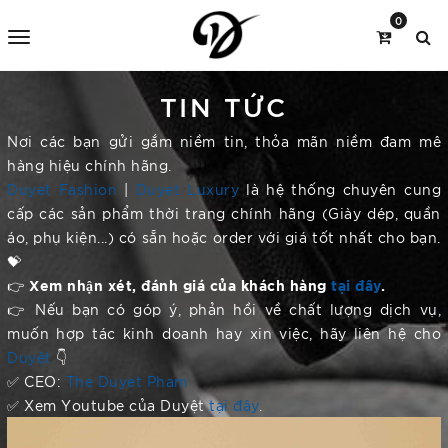
0
TIN TỨC
Nơi các bạn gửi gắm niềm tin, thỏa mãn niềm đam mê
hàng hiệu chính hãng.
Duyet Fashion
|
Duyet Luxury
là hệ thống chuyên cung
cấp các sản phẩm thời trang chính hãng (Giày dép, quần
áo, phụ kiện...) có sẵn hoặc order với giá tốt nhất cho bạn.
💝
Xem nhận xét, đánh giá của khách hàng
tại đây
.
👉
👉 Nếu bạn có góp ý, phản hồi về chất lượng dịch vụ,
muốn hợp tác kinh doanh hay xin việc, hãy liên hệ cho
Duyệt
👇
✅ CEO:
The Duyet Pham
✅ Xem Youtube của Duyệt
tại đây
.