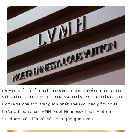
LVMH ĐẾ CHẾ THỜI TRANG HÀNG ĐẦU THẾ GIỚI
SỞ HỮU LOUIS VUITTON VÀ HƠN 70 THƯƠNG HIỆU
XA XỈ
LVMH-đế chế thời trang lớn nhất Thế Giới bao gồm nhiều
thương hiệu xa xỉ. LVMH Moët Hennessy Louis Vuitton
SE, được biết đến với cái tên ngắn gọn LVMH, ...