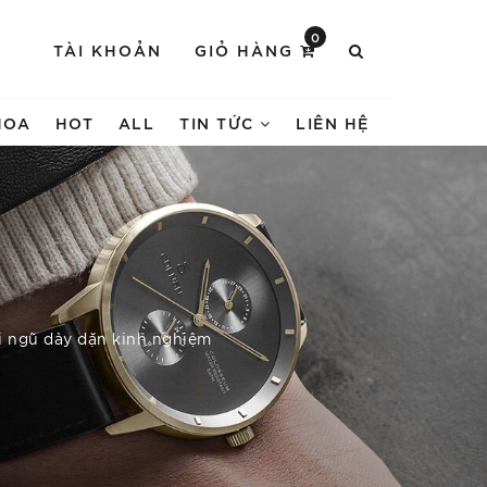
0
TÀI KHOẢN
GIỎ HÀNG
HOA
HOT
ALL
TIN TỨC
LIÊN HỆ
ội ngũ dày dặn kinh nghiệm