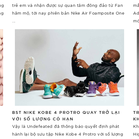
ng
trẻ em và nhận được sự quan tâm đông đảo từ Fan
mắ
ng
hâm mộ, tới nay phiên bản Nike Air Foamposite One
Ad
...
mới
BST NIKE KOBE 4 PROTRO QUAY TRỞ LẠI
T
VỚI SỐ LƯỢNG CÓ HẠN
K
N
ì
Vậy là Undefeated đã thông báo quyết định phát
Kh
hành lại bộ sưu tập Nike Kobe 4 Protro với số lượng
Hi