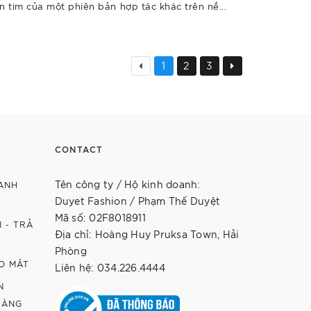
n tim của một phiên bản hợp tác khác trên nề...
1
2
3
Trang
tiếp
CONTACT
Tên công ty / Hộ kinh doanh:
ANH
Duyet Fashion / Phạm Thế Duyệt
Mã số: 02F8018911
 - TRẢ
Địa chỉ: Hoàng Huy Pruksa Town, Hải
Phòng
O MẬT
Liên hệ: 034.226.4444
N
HÀNG