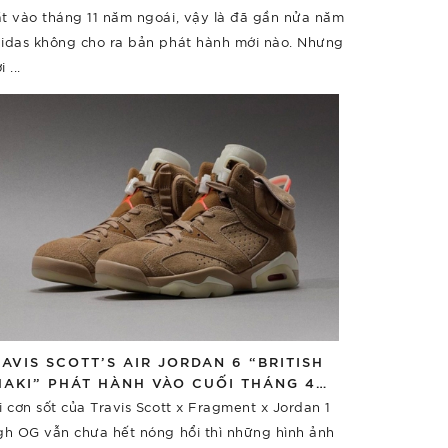
t vào tháng 11 năm ngoái, vậy là đã gần nửa năm
idas không cho ra bản phát hành mới nào. Nhưng
 ...
RAVIS SCOTT’S AIR JORDAN 6 “BRITISH
HAKI” PHÁT HÀNH VÀO CUỐI THÁNG 4
ĂM NAY
i cơn sốt của Travis Scott x Fragment x Jordan 1
gh OG vẫn chưa hết nóng hổi thì những hình ảnh