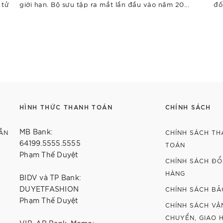
 tử
giới hạn. Bộ sưu tập ra mắt lần đầu vào năm 20...
đố
HÌNH THỨC THANH TOÁN
CHÍNH SÁCH
MB Bank:
ẴN
CHÍNH SÁCH TH
64199.5555.5555
TOÁN
Phạm Thế Duyệt
CHÍNH SÁCH ĐỔI
HÀNG
BIDV và TP Bank:
DUYETFASHION
CHÍNH SÁCH BẢ
Phạm Thế Duyệt
CHÍNH SÁCH VẬ
CHUYỂN, GIAO 