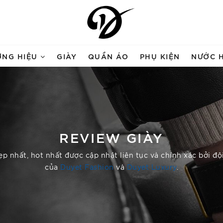
ƠNG HIỆU
GIÀY
QUẦN ÁO
PHỤ KIỆN
NƯỚC 
REVIEW GIÀY
p nhất, hot nhất được cập nhật liên tục và chính xác bởi đ
của
Duyet Fashion
và
Duyet Luxury
.