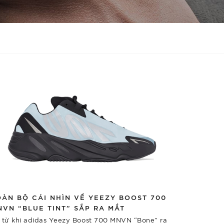
OÀN BỘ CÁI NHÌN VỀ YEEZY BOOST 700
NVN “BLUE TINT” SẮP RA MẮT
 từ khi adidas Yeezy Boost 700 MNVN “Bone” ra