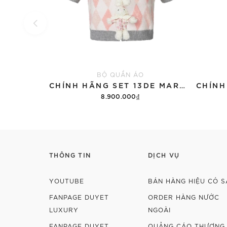
BỘ QUẦN ÁO
CHÍNH HÃNG SET 13DE MARZO SUGAR SWIZZLE SUPER CUTE
8.900.000₫
Thêm vào giỏ hàng
THÔNG TIN
DỊCH VỤ
YOUTUBE
BÁN HÀNG HIỆU CÓ S
FANPAGE DUYET
ORDER HÀNG NƯỚC
LUXURY
NGOÀI
FANPAGE DUYET
QUẢNG CÁO THƯƠNG