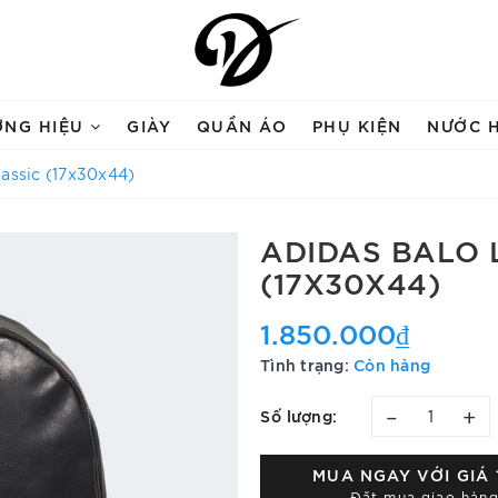
ƠNG HIỆU
GIÀY
QUẦN ÁO
PHỤ KIỆN
NƯỚC 
lassic (17x30x44)
ADIDAS BALO 
(17X30X44)
1.850.000₫
Tình trạng:
Còn hàng
–
+
Số lượng:
MUA NGAY VỚI GIÁ
Đặt mua giao hàng