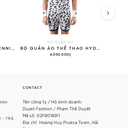
BỘ QUẦN ÁO
ÁO THUN HYDROGEN TENNIS COURT COTTON 'BLACK'
BỘ QUẦN ÁO THỂ THAO HYDROGEN THUNDERS TECH
4.050.000₫
12.9
Thêm vào giỏ hàng
Th
CONTACT
Tên công ty / Hộ kinh doanh:
ANH
Duyet Fashion / Phạm Thế Duyệt
Mã số: 02F8018911
 - TRẢ
Địa chỉ: Hoàng Huy Pruksa Town, Hải