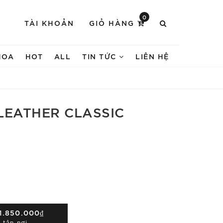
0
TÀI KHOẢN
GIỎ HÀNG
HOA
HOT
ALL
TIN TỨC
LIÊN HỆ
LEATHER CLASSIC
1.850.000₫
 tận nơi