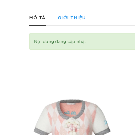
MÔ TẢ
GIỚI THIỆU
Nội dung đang cập nhật.