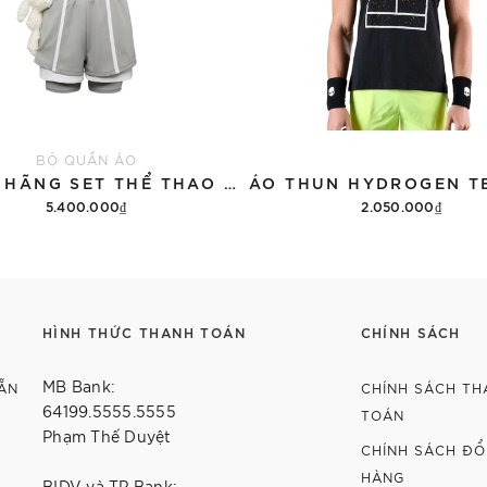
BỘ QUẦN ÁO
CHÍNH HÃNG SET THỂ THAO 13DE MARZO BEAR VINTAGE 'GRAY'
5.400.000₫
2.050.000₫
Thêm vào giỏ hàng
Tùy chọn
HÌNH THỨC THANH TOÁN
CHÍNH SÁCH
MB Bank:
ẴN
CHÍNH SÁCH TH
64199.5555.5555
TOÁN
Phạm Thế Duyệt
CHÍNH SÁCH ĐỔI
HÀNG
BIDV và TP Bank: