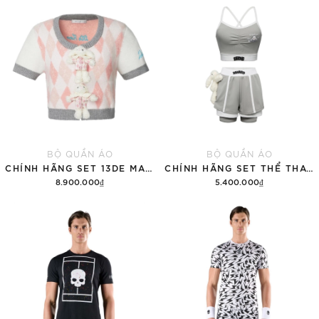
BỘ QUẦN ÁO
BỘ QUẦN ÁO
CHÍNH HÃNG SET 13DE MARZO SUGAR SWIZZLE SUPER CUTE
CHÍNH HÃNG SET THỂ THAO 13DE MARZO BEAR VINTAGE 'GRAY'
8.900.000₫
5.400.000₫
Thêm vào giỏ hàng
Thêm vào giỏ hàng