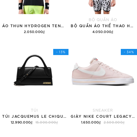
BỘ QUẦN ÁO
ÁO THUN HYDROGEN TENNIS COURT COTTON 'BLACK'
BỘ QUẦN ÁO THỂ THAO HYDROGEN THUNDERS TECH
2.050.000₫
4.050.000₫
Tùy chọn
Thêm vào giỏ hàng
- 13%
- 34%
TÚI
SNEAKER
TÚI JACQUEMUS LE CHIQUITO LONG 'BLACK'
GIÀY NIKE COURT LEGACY SNEAKERS PINK/WHITE
12.990.000₫
15.000.000₫
1.650.000₫
2.500.000₫
Thêm vào giỏ hàng
Tùy chọn