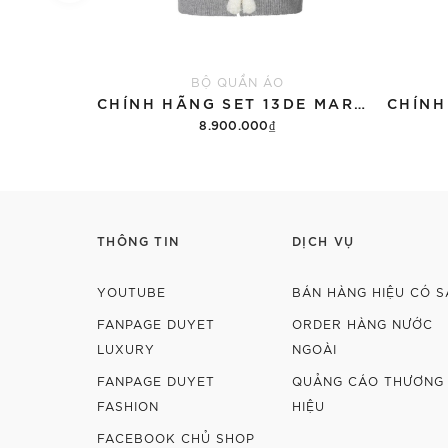
BỘ QUẦN ÁO
CHÍNH HÃNG SET 13DE MARZO SUGAR SWIZZLE SUPER CUTE
8.900.000₫
Thêm vào giỏ hàng
THÔNG TIN
DỊCH VỤ
YOUTUBE
BÁN HÀNG HIỆU CÓ S
FANPAGE DUYET
ORDER HÀNG NƯỚC
LUXURY
NGOÀI
FANPAGE DUYET
QUẢNG CÁO THƯƠNG
FASHION
HIỆU
FACEBOOK CHỦ SHOP