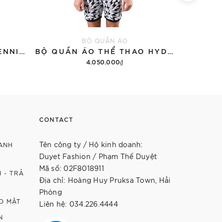
BỘ QUẦN ÁO
ÁO THUN HYDROGEN TENNIS COURT COTTON 'BLACK'
BỘ QUẦN ÁO THỂ THAO HYDROGEN THUNDERS TECH
4.050.000₫
12.9
Thêm vào giỏ hàng
Th
CONTACT
Tên công ty / Hộ kinh doanh:
ANH
Duyet Fashion / Phạm Thế Duyệt
Mã số: 02F8018911
 - TRẢ
Địa chỉ: Hoàng Huy Pruksa Town, Hải
Phòng
O MẬT
Liên hệ: 034.226.4444
N