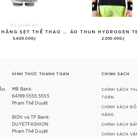
BỘ QUẦN ÁO
CHÍNH HÃNG SET THỂ THAO 13DE MARZO BEAR VINTAGE 'GRAY'
5.400.000₫
2.050.000₫
Thêm vào giỏ hàng
Tùy chọn
HÌNH THỨC THANH TOÁN
CHÍNH SÁCH
MB Bank:
ẴN
CHÍNH SÁCH TH
64199.5555.5555
TOÁN
Phạm Thế Duyệt
CHÍNH SÁCH ĐỔI
HÀNG
BIDV và TP Bank:
DUYETFASHION
CHÍNH SÁCH BẢ
Phạm Thế Duyệt
CHÍNH SÁCH VẬ