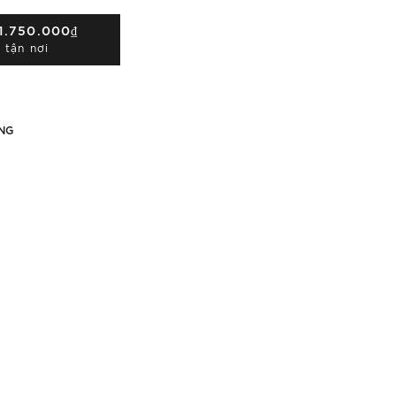
1.750.000₫
 tận nơi
NG