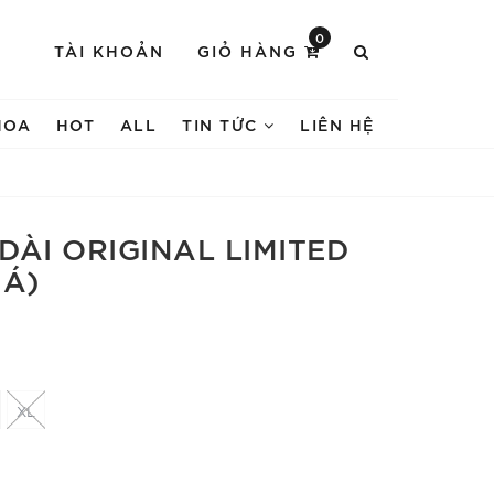
0
TÀI KHOẢN
GIỎ HÀNG
HOA
HOT
ALL
TIN TỨC
LIÊN HỆ
DÀI ORIGINAL LIMITED
 Á)
XL