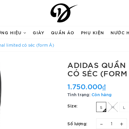
ƠNG HIỆU
GIÀY
QUẦN ÁO
PHỤ KIỆN
NƯỚC 
al limited có séc (form Á)
ADIDAS QUẦN 
CÓ SÉC (FORM
1.750.000₫
Tình trạng:
Còn hàng
Size:
S
M
L
–
+
Số lượng: