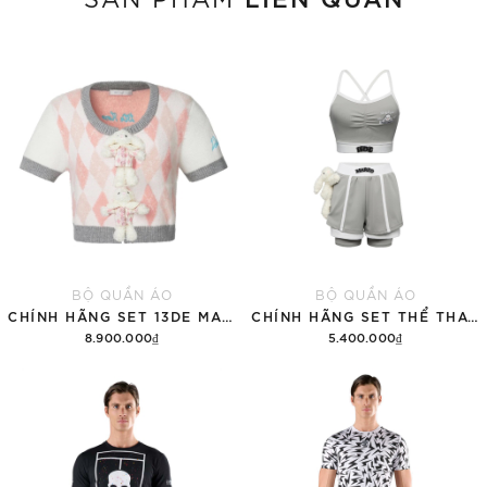
BỘ QUẦN ÁO
BỘ QUẦN ÁO
CHÍNH HÃNG SET 13DE MARZO SUGAR SWIZZLE SUPER CUTE
CHÍNH HÃNG SET THỂ THAO 13DE MARZO BEAR VINTAGE 'GRAY'
8.900.000₫
5.400.000₫
Thêm vào giỏ hàng
Thêm vào giỏ hàng