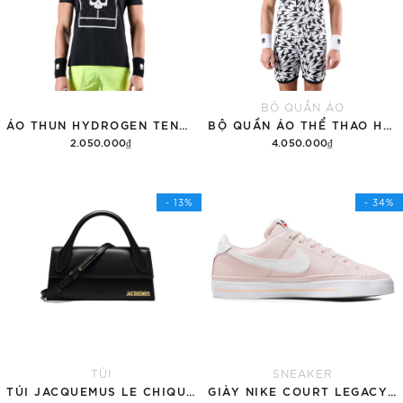
BỘ QUẦN ÁO
ÁO THUN HYDROGEN TENNIS COURT COTTON 'BLACK'
BỘ QUẦN ÁO THỂ THAO HYDROGEN THUNDERS TECH
2.050.000₫
4.050.000₫
Tùy chọn
Thêm vào giỏ hàng
- 13%
- 34%
TÚI
SNEAKER
TÚI JACQUEMUS LE CHIQUITO LONG 'BLACK'
GIÀY NIKE COURT LEGACY SNEAKERS PINK/WHITE