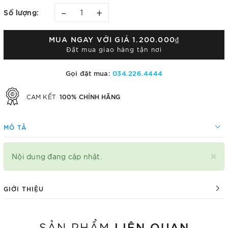
–
+
Số lượng:
MUA NGAY VỚI GIÁ
1.200.000₫
Đặt mua giao hàng tận nơi
Gọi đặt mua:
034.226.4444
100% CHÍNH HÃNG
CAM KẾT
MÔ TẢ
×
Nội dung đang cập nhật.
GIỚI THIỆU
LIÊN QUAN
SẢN PHẨM