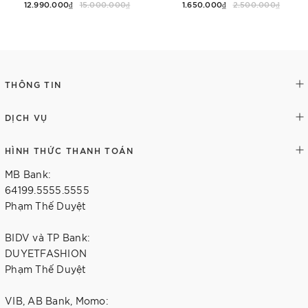
12.990.000₫
15.000.000₫
1.650.000₫
2.500.000₫
Thêm vào giỏ hàng
Tùy chọn
THÔNG TIN
DỊCH VỤ
HÌNH THỨC THANH TOÁN
MB Bank:
64199.5555.5555
Phạm Thế Duyệt
BIDV và TP Bank:
DUYETFASHION
Phạm Thế Duyệt
VIB, AB Bank, Momo: