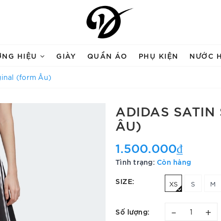
ƠNG HIỆU
GIÀY
QUẦN ÁO
PHỤ KIỆN
NƯỚC 
ginal (form Âu)
ADIDAS SATIN
ÂU)
1.500.000₫
Tình trạng:
Còn hàng
SIZE:
XS
S
M
–
+
Số lượng: