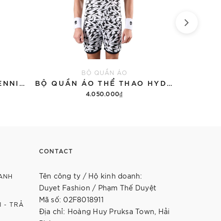
BỘ QUẦN ÁO
ÁO THUN HYDROGEN TENNIS COURT COTTON 'BLACK'
BỘ QUẦN ÁO THỂ THAO HYDROGEN THUNDERS TECH
4.050.000₫
12.9
Thêm vào giỏ hàng
Th
CONTACT
Tên công ty / Hộ kinh doanh:
ANH
Duyet Fashion / Phạm Thế Duyệt
Mã số: 02F8018911
 - TRẢ
Địa chỉ: Hoàng Huy Pruksa Town, Hải