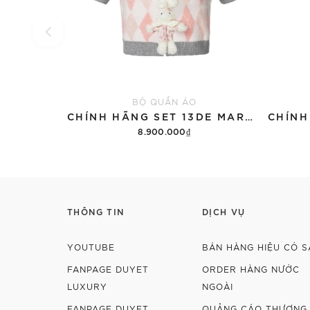
BỘ QUẦN ÁO
CHÍNH HÃNG SET 13DE MARZO SUGAR SWIZZLE SUPER CUTE
8.900.000₫
Thêm vào giỏ hàng
THÔNG TIN
DỊCH VỤ
YOUTUBE
BÁN HÀNG HIỆU CÓ S
FANPAGE DUYET
ORDER HÀNG NƯỚC
LUXURY
NGOÀI
FANPAGE DUYET
QUẢNG CÁO THƯƠNG