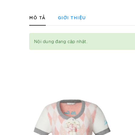
MÔ TẢ
GIỚI THIỆU
Nội dung đang cập nhật.