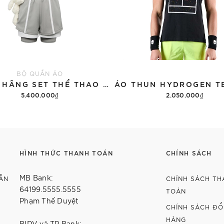
BỘ QUẦN ÁO
CHÍNH HÃNG SET THỂ THAO 13DE MARZO BEAR VINTAGE 'GRAY'
5.400.000₫
2.050.000₫
Thêm vào giỏ hàng
Tùy chọn
HÌNH THỨC THANH TOÁN
CHÍNH SÁCH
MB Bank:
ẴN
CHÍNH SÁCH TH
64199.5555.5555
TOÁN
Phạm Thế Duyệt
CHÍNH SÁCH ĐỔI
HÀNG
BIDV và TP Bank: