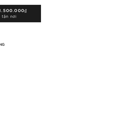
1.500.000₫
 tận nơi
NG