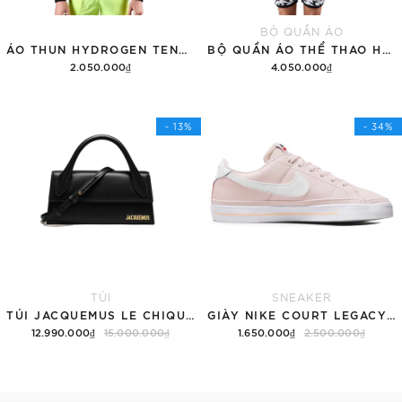
BỘ QUẦN ÁO
ÁO THUN HYDROGEN TENNIS COURT COTTON 'BLACK'
BỘ QUẦN ÁO THỂ THAO HYDROGEN THUNDERS TECH
2.050.000₫
4.050.000₫
Tùy chọn
Thêm vào giỏ hàng
- 13%
- 34%
TÚI
SNEAKER
TÚI JACQUEMUS LE CHIQUITO LONG 'BLACK'
GIÀY NIKE COURT LEGACY SNEAKERS PINK/WHITE
12.990.000₫
15.000.000₫
1.650.000₫
2.500.000₫
Thêm vào giỏ hàng
Tùy chọn