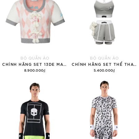
BỘ QUẦN ÁO
BỘ QUẦN ÁO
CHÍNH HÃNG SET 13DE MARZO SUGAR SWIZZLE SUPER CUTE
CHÍNH HÃNG SET THỂ THAO 13DE MARZO BEAR VINTAGE 'GRAY'
8.900.000₫
5.400.000₫
Thêm vào giỏ hàng
Thêm vào giỏ hàng