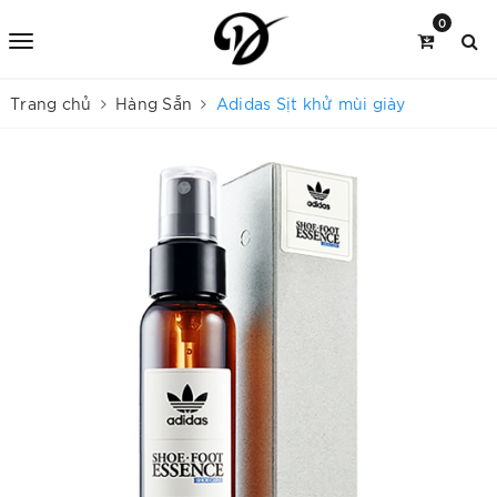
0
Trang chủ
Hàng Sẵn
Adidas Sịt khử mùi giày