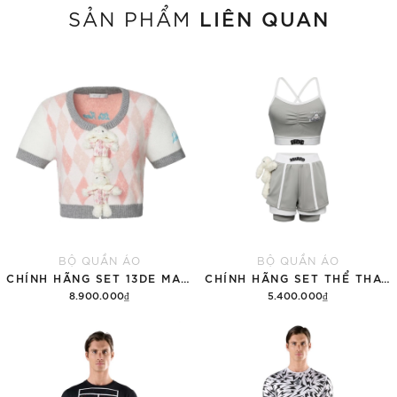
LIÊN QUAN
SẢN PHẨM
BỘ QUẦN ÁO
BỘ QUẦN ÁO
CHÍNH HÃNG SET 13DE MARZO SUGAR SWIZZLE SUPER CUTE
CHÍNH HÃNG SET THỂ THAO 13DE MARZO BEAR VINTAGE 'GRAY'
8.900.000₫
5.400.000₫
Thêm vào giỏ hàng
Thêm vào giỏ hàng