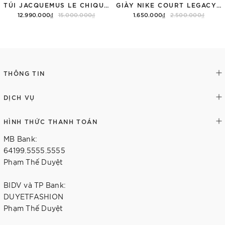
TÚI JACQUEMUS LE CHIQUITO LONG 'BLACK'
GIÀY NIKE COURT LEGACY SNEAKERS PINK/WHITE
12.990.000₫
15.000.000₫
1.650.000₫
2.500.000₫
Thêm vào giỏ hàng
Tùy chọn
THÔNG TIN
DỊCH VỤ
HÌNH THỨC THANH TOÁN
MB Bank:
64199.5555.5555
Phạm Thế Duyệt
BIDV và TP Bank:
DUYETFASHION
Phạm Thế Duyệt