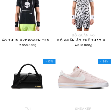
BỘ QUẦN ÁO
ÁO THUN HYDROGEN TENNIS COURT COTTON 'BLACK'
BỘ QUẦN ÁO THỂ THAO HYDROGEN THUNDERS TECH
2.050.000₫
4.050.000₫
Tùy chọn
Thêm vào giỏ hàng
- 13%
- 34%
TÚI
SNEAKER