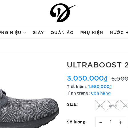
ƠNG HIỆU
GIÀY
QUẦN ÁO
PHỤ KIỆN
NƯỚC 
ULTRABOOST 2
3.050.000₫
5.00
Tiết kiệm:
1.950.000₫
Tình trạng:
Còn hàng
SIZE:
40
40.5
41
–
+
Số lượng: