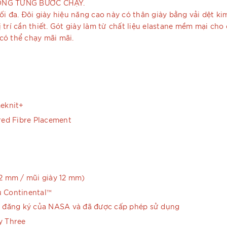
RONG TỪNG BƯỚC CHẠY.
ối đa. Đôi giày hiệu năng cao này có thân giày bằng vải dệt 
 trí cần thiết. Gót giày làm từ chất liệu elastane mềm mại ch
có thể chạy mãi mãi.
meknit+
red Fibre Placement
22 mm / mũi giày 12 mm)
u Continental™
đã đăng ký của NASA và đã được cấp phép sử dụng
y Three