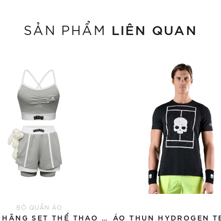
LIÊN QUAN
SẢN PHẨM
BỘ QUẦN ÁO
CHÍNH HÃNG SET THỂ THAO 13DE MARZO BEAR VINTAGE 'GRAY'