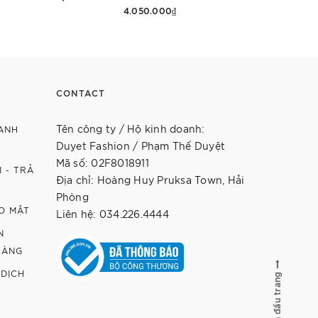
4.050.000₫
12.9
Thêm vào giỏ hàng
Th
CONTACT
Tên công ty / Hộ kinh doanh:
ANH
Duyet Fashion / Phạm Thế Duyệt
Mã số: 02F8018911
 - TRẢ
Địa chỉ: Hoàng Huy Pruksa Town, Hải
Phòng
O MẬT
Liên hệ: 034.226.4444
N
HÀNG
 DỊCH
Lên đầu trang