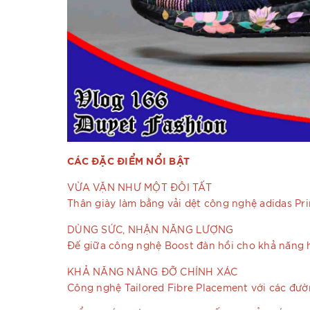
CÁC ĐẶC ĐIỂM NỔI BẬT
VỪA VẶN NHƯ MỘT ĐÔI TẤT
Thân giày làm bằng vải dệt công nghệ adidas Pri
DÙNG SỨC, NHẬN NĂNG LƯỢNG
Đế giữa công nghệ Boost đàn hồi cho khả năng 
KHẢ NĂNG NÂNG ĐỠ CHÍNH XÁC
Công nghệ Tailored Fibre Placement với các đườn