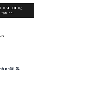
3.050.000₫
 tận nơi
NG
h nhất! 🥰