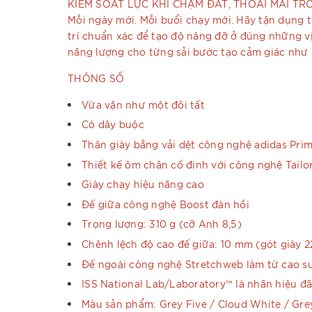
KIỂM SOÁT LỰC KHI CHẠM ĐẤT, THOẢI MÁI T
Mỗi ngày mới. Mỗi buổi chạy mới. Hãy tận dụng t
trí chuẩn xác để tạo độ nâng đỡ ở đúng những vị
năng lượng cho từng sải bước tạo cảm giác như 
THÔNG SỐ
Vừa vặn như một đôi tất
Có dây buộc
Thân giày bằng vải dệt công nghệ adidas Pri
Thiết kế ôm chân cố định với công nghệ Tailo
Giày chạy hiệu năng cao
Đế giữa công nghệ Boost đàn hồi
Trọng lượng: 310 g (cỡ Anh 8,5)
Chênh lệch độ cao đế giữa: 10 mm (gót giày 
Đế ngoài công nghệ Stretchweb làm từ cao s
ISS National Lab/Laboratory™ là nhãn hiệu 
Màu sản phẩm: Grey Five / Cloud White / Gre