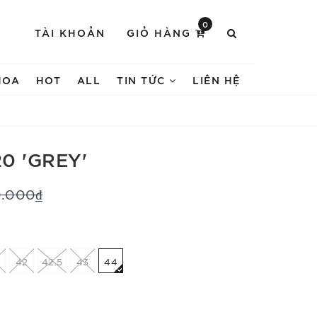
0
TÀI KHOẢN
GIỎ HÀNG
HOA
HOT
ALL
TIN TỨC
LIÊN HỆ
0 'GREY'
0.000₫
42
42.5
43
44