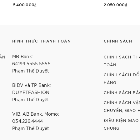
5.400.000₫
2.050.000₫
Thêm vào giỏ hàng
Tùy chọn
HÌNH THỨC THANH TOÁN
CHÍNH SÁCH
MB Bank:
ẴN
CHÍNH SÁCH TH
64199.5555.5555
TOÁN
Phạm Thế Duyệt
CHÍNH SÁCH ĐỔI
HÀNG
BIDV và TP Bank:
DUYETFASHION
CHÍNH SÁCH BẢ
Phạm Thế Duyệt
CHÍNH SÁCH VẬ
CHUYỂN, GIAO 
VIB, AB Bank, Momo:
ĐIỀU KIỆN GIAO
034.226.4444
Phạm Thế Duyệt
CHUNG