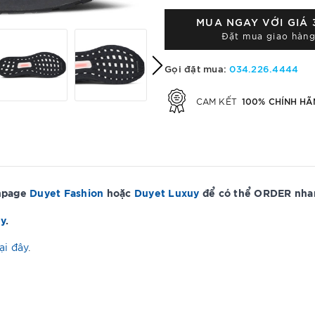
MUA NGAY VỚI GIÁ
Đặt mua giao hàng
Gọi đặt mua:
034.226.4444
100% CHÍNH HÃ
CAM KẾT
anpage
Duyet Fashion
hoặc
Duyet Luxuy
để có thể ORDER nhan
ây
.
ại đây
.