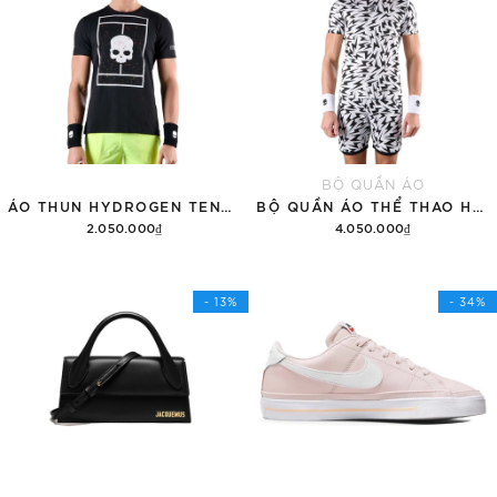
BỘ QUẦN ÁO
ÁO THUN HYDROGEN TENNIS COURT COTTON 'BLACK'
BỘ QUẦN ÁO THỂ THAO HYDROGEN THUNDERS TECH
2.050.000₫
4.050.000₫
Tùy chọn
Thêm vào giỏ hàng
- 13%
- 34%