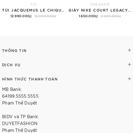
TÚI
SNEAKER
TÚI JACQUEMUS LE CHIQUITO LONG 'BLACK'
GIÀY NIKE COURT LEGACY SNEAKERS PINK/WHITE
12.990.000₫
15.000.000₫
1.650.000₫
2.500.000₫
Thêm vào giỏ hàng
Tùy chọn
THÔNG TIN
DỊCH VỤ
HÌNH THỨC THANH TOÁN
MB Bank:
64199.5555.5555
Phạm Thế Duyệt
BIDV và TP Bank:
DUYETFASHION
Phạm Thế Duyệt