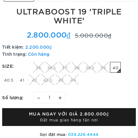
ULTRABOOST 19 'TRIPLE
WHITE'
2.800.000₫
5.000.000₫
Tiết kiệm:
2.200.000₫
Tình trạng:
Còn hàng
SIZE:
36
36.5
37
38
38.5
39
40
40.5
41
42
42.5
43
44
–
+
Số lượng:
MUA NGAY VỚI GIÁ
2.800.000₫
Đặt mua giao hàng tận nơi
Gọi đặt mua:
034.226.4444