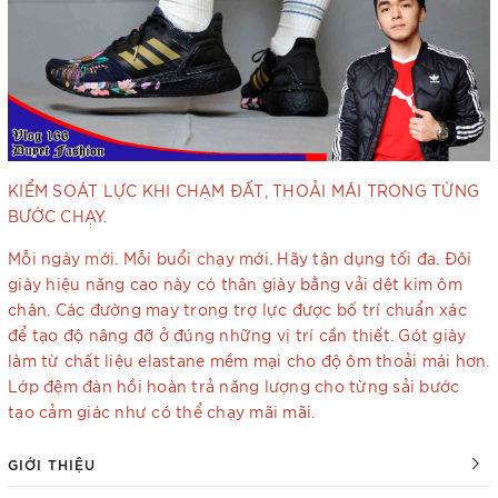
KIỂM SOÁT LỰC KHI CHẠM ĐẤT, THOẢI MÁI TRONG TỪNG
BƯỚC CHẠY.
Mỗi ngày mới. Mỗi buổi chạy mới. Hãy tận dụng tối đa. Đôi
giày hiệu năng cao này có thân giày bằng vải dệt kim ôm
chân. Các đường may trong trợ lực được bố trí chuẩn xác
để tạo độ nâng đỡ ở đúng những vị trí cần thiết. Gót giày
làm từ chất liệu elastane mềm mại cho độ ôm thoải mái hơn.
Lớp đệm đàn hồi hoàn trả năng lượng cho từng sải bước
tạo cảm giác như có thể chạy mãi mãi.
GIỚI THIỆU