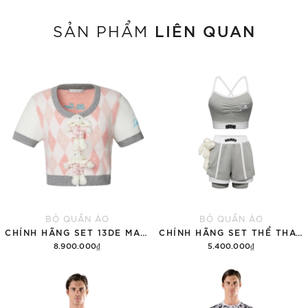
LIÊN QUAN
SẢN PHẨM
BỘ QUẦN ÁO
BỘ QUẦN ÁO
CHÍNH HÃNG SET 13DE MARZO SUGAR SWIZZLE SUPER CUTE
CHÍNH HÃNG SET THỂ THAO 13DE MARZO BEAR VINTAGE 'GRAY'
8.900.000₫
5.400.000₫
Thêm vào giỏ hàng
Thêm vào giỏ hàng