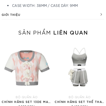
CASE WIDTH: 38MM / CASE DÀY: 9MM
GIỚI THIỆU
LIÊN QUAN
SẢN PHẨM
BỘ QUẦN ÁO
BỘ QUẦN ÁO
CHÍNH HÃNG SET 13DE MARZO SUGAR SWIZZLE SUPER CUTE
CHÍNH HÃNG SET THỂ THAO 13DE MARZO BEAR VINTAGE 'GRAY'