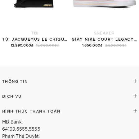
TÚI
SNEAKER
TÚI JACQUEMUS LE CHIQUITO LONG 'BLACK'
GIÀY NIKE COURT LEGACY SNEAKERS PINK/WHITE
12.990.000₫
15.000.000₫
1.650.000₫
2.500.000₫
Thêm vào giỏ hàng
Tùy chọn
THÔNG TIN
DỊCH VỤ
HÌNH THỨC THANH TOÁN
MB Bank:
64199.5555.5555
Phạm Thế Duyệt