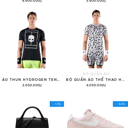
8.900.000₫
5.400.000₫
Thêm vào giỏ hàng
Thêm vào giỏ hàng
BỘ QUẦN ÁO
ÁO THUN HYDROGEN TENNIS COURT COTTON 'BLACK'
BỘ QUẦN ÁO THỂ THAO HYDROGEN THUNDERS TECH
2.050.000₫
4.050.000₫
Tùy chọn
Thêm vào giỏ hàng
- 13%
- 34%