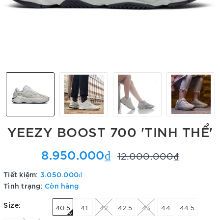
YEEZY BOOST 700 'TINH THỂ'
8.950.000₫
12.000.000₫
Tiết kiệm:
3.050.000₫
Tình trạng:
Còn hàng
Size:
40.5
41
42
42.5
43
44
44.5