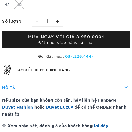
45
46
–
+
Số lượng:
MUA NGAY VỚI GIÁ
8.950.000₫
Đặt mua giao hàng tận nơi
Gọi đặt mua:
034.226.4444
100% CHÍNH HÃNG
CAM KẾT
MÔ TẢ
Nếu size của bạn không còn sẵn, hãy liên hệ Fanpage
Duyet Fashion
hoặc
Duyet Luxuy
để có thể ORDER nhanh
nhất! 🥰
Xem nhận xét, đánh giá của khách hàng
tại đây
.
💎