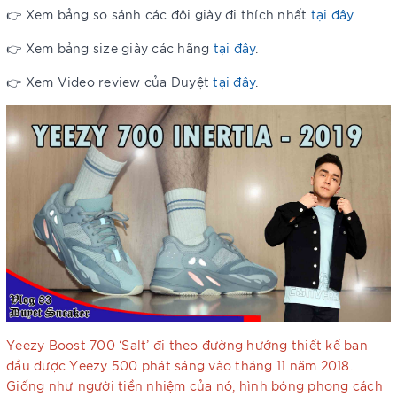
👉 Xem bảng so sánh các đôi giày đi thích nhất
tại đây
.
👉 Xem bảng size giày các hãng
tại đây
.
👉 Xem Video review của Duyệt
tại đây
.
Yeezy Boost 700 ‘Salt’ đi theo đường hướng thiết kế ban
đầu được Yeezy 500 phát sáng vào tháng 11 năm 2018.
Giống như người tiền nhiệm của nó, hình bóng phong cách