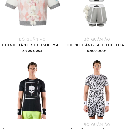
BỘ QUẦN ÁO
BỘ QUẦN ÁO
CHÍNH HÃNG SET 13DE MARZO SUGAR SWIZZLE SUPER CUTE
CHÍNH HÃNG SET THỂ THAO 13DE MARZO BEAR VINTAGE 'GRAY'
8.900.000₫
5.400.000₫
Thêm vào giỏ hàng
Thêm vào giỏ hàng
BỘ QUẦN ÁO