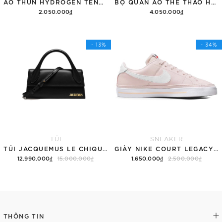
ÁO THUN HYDROGEN TENNIS COURT COTTON 'BLACK'
BỘ QUẦN ÁO THỂ THAO HYDROGEN THUNDERS TECH
2.050.000₫
4.050.000₫
Tùy chọn
Thêm vào giỏ hàng
- 13%
- 34%
TÚI
SNEAKER
TÚI JACQUEMUS LE CHIQUITO LONG 'BLACK'
GIÀY NIKE COURT LEGACY SNEAKERS PINK/WHITE
12.990.000₫
15.000.000₫
1.650.000₫
2.500.000₫
Thêm vào giỏ hàng
Tùy chọn
THÔNG TIN