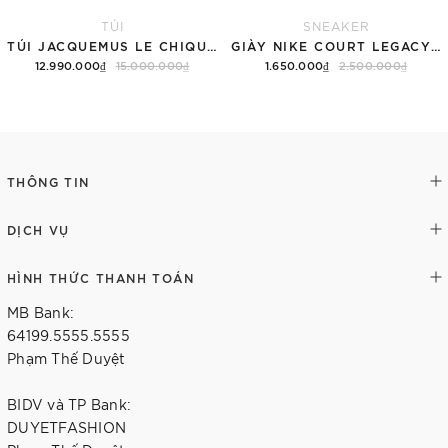
TÚI
SNEAKER
TÚI JACQUEMUS LE CHIQUITO LONG 'BLACK'
GIÀY NIKE COURT LEGACY SNEAKERS PINK/WHITE
12.990.000₫
15.000.000₫
1.650.000₫
2.500.000₫
Thêm vào giỏ hàng
Tùy chọn
THÔNG TIN
DỊCH VỤ
HÌNH THỨC THANH TOÁN
MB Bank:
64199.5555.5555
Phạm Thế Duyệt
BIDV và TP Bank:
DUYETFASHION