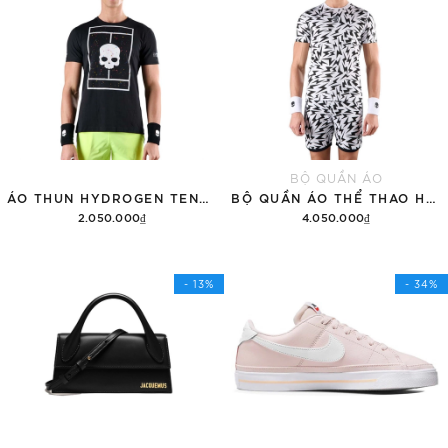
BỘ QUẦN ÁO
ÁO THUN HYDROGEN TENNIS COURT COTTON 'BLACK'
BỘ QUẦN ÁO THỂ THAO HYDROGEN THUNDERS TECH
2.050.000₫
4.050.000₫
Tùy chọn
Thêm vào giỏ hàng
- 13%
- 34%