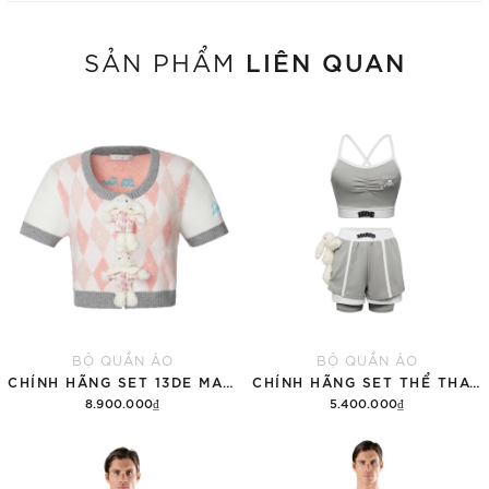
LIÊN QUAN
SẢN PHẨM
BỘ QUẦN ÁO
BỘ QUẦN ÁO
CHÍNH HÃNG SET 13DE MARZO SUGAR SWIZZLE SUPER CUTE
CHÍNH HÃNG SET THỂ THAO 13DE MARZO BEAR VINTAGE 'GRAY'
8.900.000₫
5.400.000₫
Thêm vào giỏ hàng
Thêm vào giỏ hàng