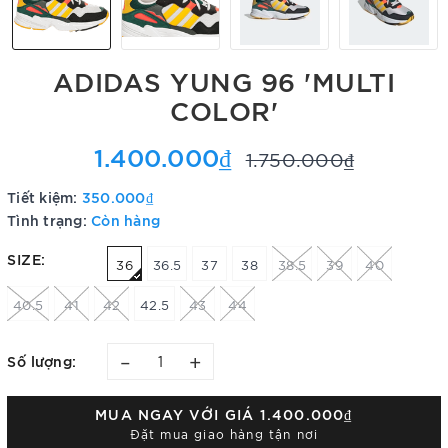
ADIDAS YUNG 96 'MULTI
COLOR'
1.400.000₫
1.750.000₫
Tiết kiệm:
350.000₫
Tình trạng:
Còn hàng
SIZE:
36
36.5
37
38
38.5
39
40
40.5
41
42
42.5
43
44
–
+
Số lượng:
MUA NGAY VỚI GIÁ
1.400.000₫
Đặt mua giao hàng tận nơi