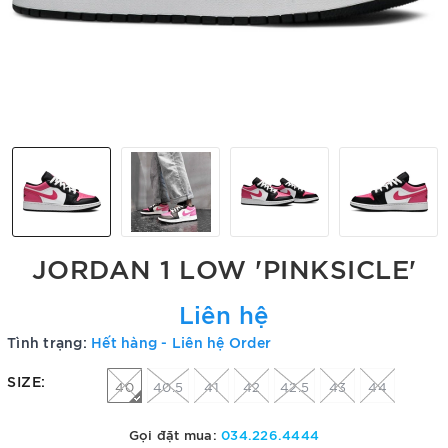
JORDAN 1 LOW 'PINKSICLE'
Liên hệ
Tình trạng:
Hết hàng - Liên hệ Order
SIZE:
40
40.5
41
42
42.5
43
44
Gọi đặt mua:
034.226.4444