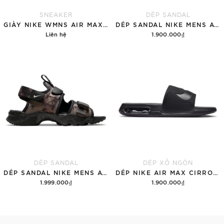
SNEAKER
DÉP SANDAL
GIÀY NIKE WMNS AIR MAX 1 '87 'GREAT INDOORS'
DÉP SANDAL NIKE MENS ACG AIR DESCHUTZ 'RED BLACK'
Liên hệ
1.900.000₫
Chi tiết
Tùy chọn
DÉP SANDAL
DÉP XỎ NGÓN
DÉP SANDAL NIKE MENS ACG AIR DESCHUTZ 'ĐẤT RỪNG'
DÉP NIKE AIR MAX CIRRO MEN'S SLIDES 'BLACK'
1.999.000₫
1.900.000₫
Thêm vào giỏ hàng
Tùy chọn