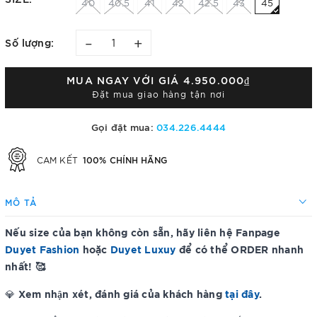
40
40.5
41
42
42.5
43
45
–
+
Số lượng:
MUA NGAY VỚI GIÁ
4.950.000₫
Đặt mua giao hàng tận nơi
Gọi đặt mua:
034.226.4444
100% CHÍNH HÃNG
CAM KẾT
MÔ TẢ
Nếu size của bạn không còn sẵn, hãy liên hệ Fanpage
Duyet Fashion
hoặc
Duyet Luxuy
để có thể ORDER nhanh
nhất! 🥰
Xem nhận xét, đánh giá của khách hàng
tại đây
.
💎