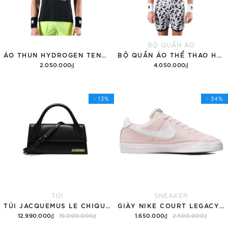
BỘ QUẦN ÁO
ÁO THUN HYDROGEN TENNIS COURT COTTON 'BLACK'
BỘ QUẦN ÁO THỂ THAO HYDROGEN THUNDERS TECH
2.050.000₫
4.050.000₫
Tùy chọn
Thêm vào giỏ hàng
- 13%
- 34%
TÚI
SNEAKER
TÚI JACQUEMUS LE CHIQUITO LONG 'BLACK'
GIÀY NIKE COURT LEGACY SNEAKERS PINK/WHITE
12.990.000₫
15.000.000₫
1.650.000₫
2.500.000₫