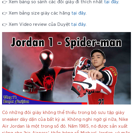
👉 Xem bảng so sánh các đôi giày đi thích nhất
tại đây
.
👉 Xem bảng size giày các hãng
tại đây
.
👉 Xem Video review của Duyệt
tại đây
.
Có những đôi giày không thể thiếu trong bộ sưu tập giày
sneaker dày dặn của bất kỳ ai. Không nghi ngờ gì nữa, Nike
Air Jordan là một trong số đó. Năm 1985, nó được sản xuất
riêng cho 'his Airness', thần bóng rổ Michael Jordan, và mặc