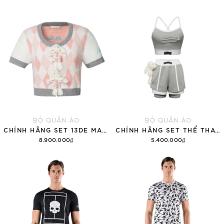
BỘ QUẦN ÁO
BỘ QUẦN ÁO
CHÍNH HÃNG SET 13DE MARZO SUGAR SWIZZLE SUPER CUTE
CHÍNH HÃNG SET THỂ THAO 13DE MARZO BEAR VINTAGE 'GRAY'
8.900.000₫
5.400.000₫
Thêm vào giỏ hàng
Thêm vào giỏ hàng