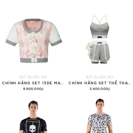
BỘ QUẦN ÁO
BỘ QUẦN ÁO
CHÍNH HÃNG SET 13DE MARZO SUGAR SWIZZLE SUPER CUTE
CHÍNH HÃNG SET THỂ THAO 13DE MARZO BEAR VINTAGE 'GRAY'
8.900.000₫
5.400.000₫
Thêm vào giỏ hàng
Thêm vào giỏ hàng