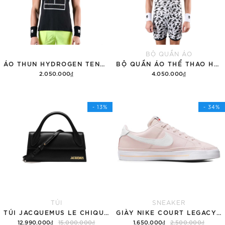
BỘ QUẦN ÁO
ÁO THUN HYDROGEN TENNIS COURT COTTON 'BLACK'
BỘ QUẦN ÁO THỂ THAO HYDROGEN THUNDERS TECH
2.050.000₫
4.050.000₫
Tùy chọn
Thêm vào giỏ hàng
- 13%
- 34%
TÚI
SNEAKER
TÚI JACQUEMUS LE CHIQUITO LONG 'BLACK'
GIÀY NIKE COURT LEGACY SNEAKERS PINK/WHITE
12.990.000₫
15.000.000₫
1.650.000₫
2.500.000₫