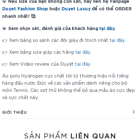
Nếu size của bạn không còn sẵn, hãy liên hệ Fanpage
💎
Duyet Fashion Shop
hoặc
Duyet Luxuy
để có thể ORDER
nhanh nhất! 🥰
Xem nhận xét, đánh giá của khách hàng
tại đây
.
💎
👉 Xem bảng so sánh các đôi giày đi thích nhất
tại đây
.
👉 Xem bảng size giày các hãng
tại đây
.
👉 Xem Video review của Duyệt
tại đây
.
Áo polo Hydrogen cực chất tới từ thương hiệu nổi tiếng
hàng đầu nước Đức về các sản phẩm dành riêng cho bộ
môn Tennis. Các vợt thủ không thể bỏ qua mẫu áo cực đẹp
và cực chất này.
GIỚI THIỆU
LIÊN QUAN
SẢN PHẨM