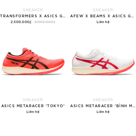
SNEAKER
SNEAKER
TRANSFORMERS X ASICS GEL LYTE 5 'MULTI-COLOR'
AFEW X BEAMS X ASICS GEL LYTE 3 'ORANGE KOI'
2.500.000₫
4.000.000₫
Liên hệ
Tùy chọn
Chi tiết
SNEAKER
SNEAKER
ASICS METARACER 'TOKYO'
ASICS METARACER 'BÌNH MINH'
Liên hệ
Liên hệ
Chi tiết
Chi tiết