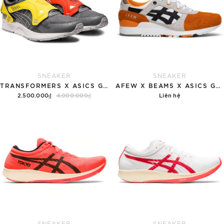
SNEAKER
SNEAKER
TRANSFORMERS X ASICS GEL LYTE 5 'MULTI-COLOR'
AFEW X BEAMS X ASICS GEL LYTE 3 'ORANGE KOI'
2.500.000₫
4.000.000₫
Liên hệ
Tùy chọn
Chi tiết
SNEAKER
SNEAKER