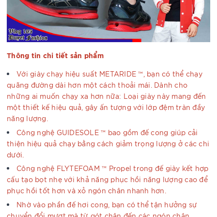
Thông tin chi tiết sản phẩm
Với giày chạy hiệu suất METARIDE ™, bạn có thể chạy
quãng đường dài hơn một cách thoải mái. Dành cho
những ai muốn chạy xa hơn nữa: Loại giày này mang đến
một thiết kế hiệu quả, gây ấn tượng với lớp đệm tràn đầy
năng lượng.
Công nghệ GUIDESOLE ™ bao gồm đế cong giúp cải
thiện hiệu quả chạy bằng cách giảm trọng lượng ở các chi
dưới.
Công nghệ FLYTEFOAM ™ Propel trong đế giày kết hợp
cấu tạo bọt nhẹ với khả năng phục hồi năng lượng cao để
phục hồi tốt hơn và xỏ ngón chân nhanh hơn.
Nhờ vào phần đế hơi cong, bạn có thể tận hưởng sự
chuyển đổi mượt mà từ gót chân đến các ngón chân.