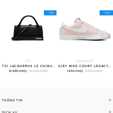
Tùy chọn
Thêm vào giỏ hàng
- 13%
- 34%
TÚI
SNEAKER
TÚI JACQUEMUS LE CHIQUITO LONG 'BLACK'
GIÀY NIKE COURT LEGACY SNEAKERS PINK/WHITE
12.990.000₫
15.000.000₫
1.650.000₫
2.500.000₫
Thêm vào giỏ hàng
Tùy chọn
THÔNG TIN
DỊCH VỤ