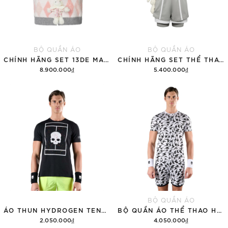
BỘ QUẦN ÁO
BỘ QUẦN ÁO
CHÍNH HÃNG SET 13DE MARZO SUGAR SWIZZLE SUPER CUTE
CHÍNH HÃNG SET THỂ THAO 13DE MARZO BEAR VINTAGE 'GRAY'
8.900.000₫
5.400.000₫
Thêm vào giỏ hàng
Thêm vào giỏ hàng
BỘ QUẦN ÁO
ÁO THUN HYDROGEN TENNIS COURT COTTON 'BLACK'
BỘ QUẦN ÁO THỂ THAO HYDROGEN THUNDERS TECH
2.050.000₫
4.050.000₫