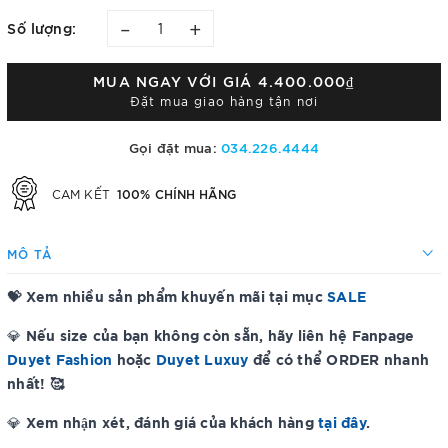
–
+
Số lượng:
MUA NGAY VỚI GIÁ
4.400.000₫
Đặt mua giao hàng tận nơi
Gọi đặt mua:
034.226.4444
100% CHÍNH HÃNG
CAM KẾT
MÔ TẢ
💝 Xem nhiều sản phẩm khuyến mãi tại mục
SALE
Nếu size của bạn không còn sẵn, hãy liên hệ Fanpage
💎
Duyet Fashion
hoặc
Duyet Luxuy
để có thể ORDER nhanh
nhất! 🥰
Xem nhận xét, đánh giá của khách hàng
tại đây
.
💎