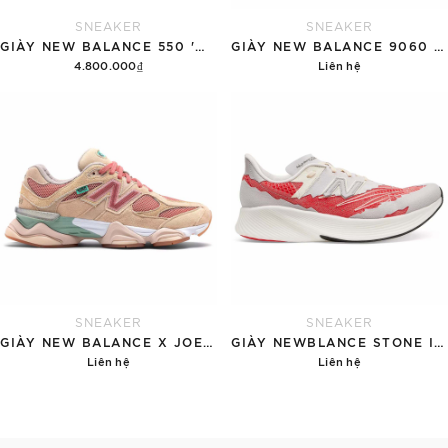
SNEAKER
SNEAKER
GIÀY NEW BALANCE 550 'WHITE GREEN BLACK'
GIÀY NEW BALANCE 9060 'GREY'
4.800.000₫
Liên hệ
Tùy chọn
Chi tiết
SNEAKER
SNEAKER
GIÀY NEW BALANCE X JOE FRESHGOODS 9060 'IVORY CREAM'
GIÀY NEWBLANCE STONE ISLAND TOKYO DESIGN STUDIO FUELCELL RC ELITEV2 'PINK GREY'
Liên hệ
Liên hệ
Chi tiết
Chi tiết