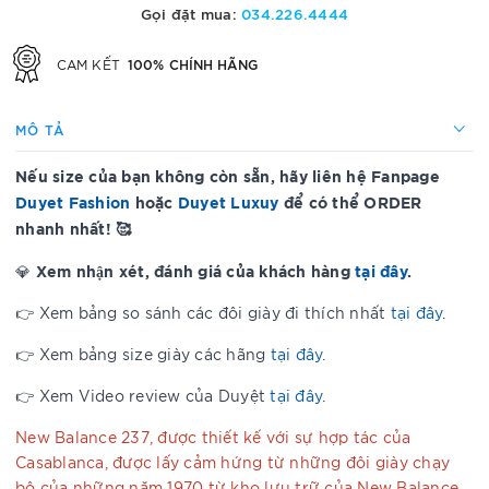
Gọi đặt mua:
034.226.4444
100% CHÍNH HÃNG
CAM KẾT
MÔ TẢ
Nếu size của bạn không còn sẵn, hãy liên hệ Fanpage
Duyet Fashion
hoặc
Duyet Luxuy
để có thể ORDER
nhanh nhất! 🥰
Xem nhận xét, đánh giá của khách hàng
tại đây
.
💎
👉 Xem bảng so sánh các đôi giày đi thích nhất
tại đây
.
👉 Xem bảng size giày các hãng
tại đây
.
👉 Xem Video review của Duyệt
tại đây
.
New Balance 237, được thiết kế với sự hợp tác của
Casablanca, được lấy cảm hứng từ những đôi giày chạy
bộ của những năm 1970 từ kho lưu trữ của New Balance.