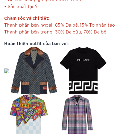
• Sản xuất tại Ý
Chăm sóc và chi tiết:
Thành phần bên ngoài: 85% Da bê, 15% Tơ nhân tạo
Thành phần bên trong: 30% Da cừu, 70% Da bê
Hoàn thiện outfit của bạn với: