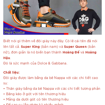
Biết nói gì thêm về đôi giày này đây. Có lẽ cái tên đã nói
Super King
Super Queen
lên tất cả.
(bản nam) và
(bản
Hoàng Đế
Hoàng
nữ), đơn giản là nó biến bạn thành
và
Hậu
.
Đó là sức mạnh của Dolce & Gabbana.
Chất liệu:
Đôi giày được làm bằng da bê Nappa với các chi tiết cao
su:
• Thân giày bằng da bê Nappa với các chi tiết tương phản
• Băng kéo ở gót với tên thương hiệu
• Mảng da dưới gót có tên thương hiệu
• Đế cao su lắp ghép từ nhiều mảnh