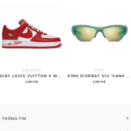
Chi tiết
Chi tiết
SNEAKER
KÍNH
GIÀY LOUIS VUITTON X NIKE AIR FORCE 1 RED
KÍNH DIORBAY S1U 'XANH NGỌC'
Liên hệ
Liên hệ
Chi tiết
Chi tiết
THÔNG TIN