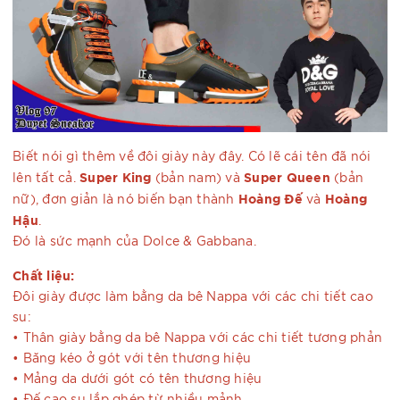
Biết nói gì thêm về đôi giày này đây. Có lẽ cái tên đã nói
Super King
Super Queen
lên tất cả.
(bản nam) và
(bản
Hoàng Đế
Hoàng
nữ), đơn giản là nó biến bạn thành
và
Hậu
.
Đó là sức mạnh của Dolce & Gabbana.
Chất liệu:
Đôi giày được làm bằng da bê Nappa với các chi tiết cao
su:
• Thân giày bằng da bê Nappa với các chi tiết tương phản
• Băng kéo ở gót với tên thương hiệu
• Mảng da dưới gót có tên thương hiệu
• Đế cao su lắp ghép từ nhiều mảnh