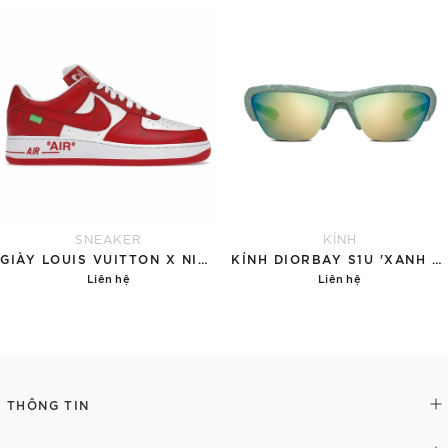
Chi tiết
Chi tiết
SNEAKER
KÍNH
GIÀY LOUIS VUITTON X NIKE AIR FORCE 1 RED
KÍNH DIORBAY S1U 'XANH NGỌC'
Liên hệ
Liên hệ
Chi tiết
Chi tiết
THÔNG TIN