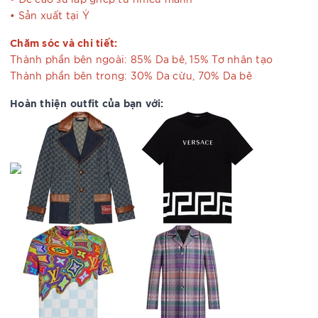
• Sản xuất tại Ý
Chăm sóc và chi tiết:
Thành phần bên ngoài: 85% Da bê, 15% Tơ nhân tạo
Thành phần bên trong: 30% Da cừu, 70% Da bê
Hoàn thiện outfit của bạn với: