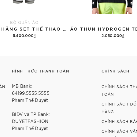
BỘ QUẦN ÁO
CHÍNH HÃNG SET THỂ THAO 13DE MARZO BEAR VINTAGE 'GRAY'
5.400.000₫
2.050.000₫
Thêm vào giỏ hàng
Tùy chọn
HÌNH THỨC THANH TOÁN
CHÍNH SÁCH
MB Bank:
ẴN
CHÍNH SÁCH TH
64199.5555.5555
TOÁN
Phạm Thế Duyệt
CHÍNH SÁCH ĐỔI
HÀNG
BIDV và TP Bank:
DUYETFASHION
CHÍNH SÁCH BẢ
Phạm Thế Duyệt
CHÍNH SÁCH VẬ