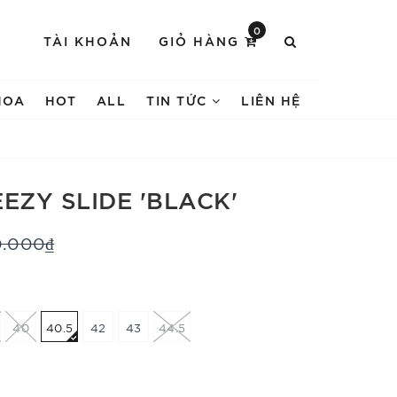
0
TÀI KHOẢN
GIỎ HÀNG
HOA
HOT
ALL
TIN TỨC
LIÊN HỆ
EZY SLIDE 'BLACK'
0.000₫
40
40.5
42
43
44.5