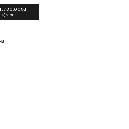
4.700.000₫
 tận nơi
NG