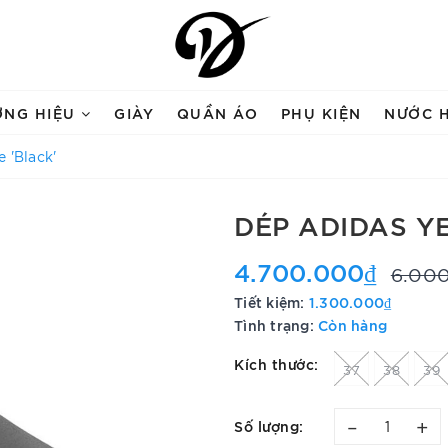
ƠNG HIỆU
GIÀY
QUẦN ÁO
PHỤ KIỆN
NƯỚC 
 'Black'
DÉP ADIDAS YE
4.700.000₫
6.00
Tiết kiệm:
1.300.000₫
Tình trạng:
Còn hàng
Kích thước:
37
38
39
–
+
Số lượng: