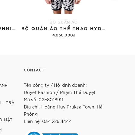
BỘ QUẦN ÁO
ÁO THUN HYDROGEN TENNIS COURT COTTON 'BLACK'
BỘ QUẦN ÁO THỂ THAO HYDROGEN THUNDERS TECH
4.050.000₫
12.9
Thêm vào giỏ hàng
Th
CONTACT
Tên công ty / Hộ kinh doanh:
ANH
Duyet Fashion / Phạm Thế Duyệt
Mã số: 02F8018911
 - TRẢ
Địa chỉ: Hoàng Huy Pruksa Town, Hải
Phòng
O MẬT
Liên hệ: 034.226.4444
N