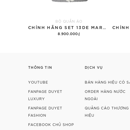
BỘ QUẦN ÁO
CHÍNH HÃNG SET 13DE MARZO SUGAR SWIZZLE SUPER CUTE
8.900.000₫
Thêm vào giỏ hàng
THÔNG TIN
DỊCH VỤ
YOUTUBE
BÁN HÀNG HIỆU CÓ S
FANPAGE DUYET
ORDER HÀNG NƯỚC
LUXURY
NGOÀI
FANPAGE DUYET
QUẢNG CÁO THƯƠNG
FASHION
HIỆU
FACEBOOK CHỦ SHOP