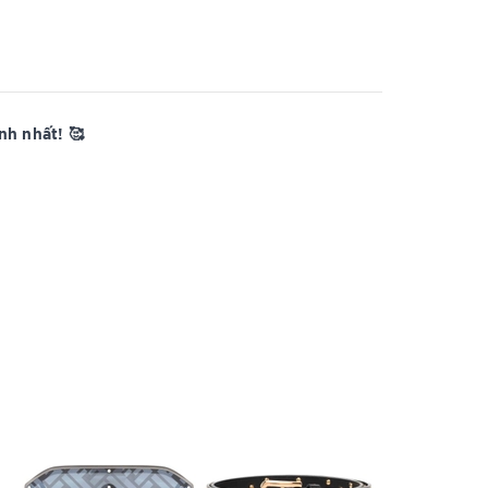
h nhất! 🥰