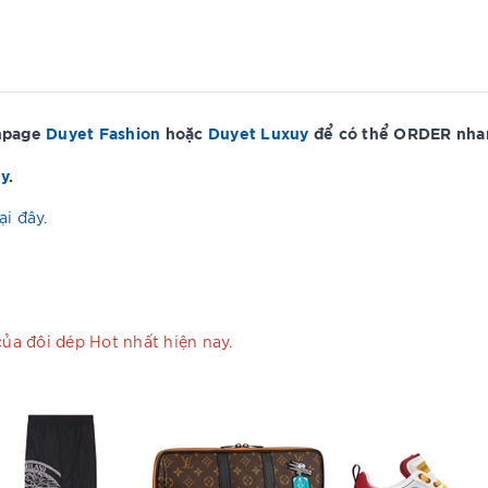
anpage
Duyet Fashion
hoặc
Duyet Luxuy
để có thể ORDER nhan
ây
.
ại đây
.
của đôi dép Hot nhất hiện nay.