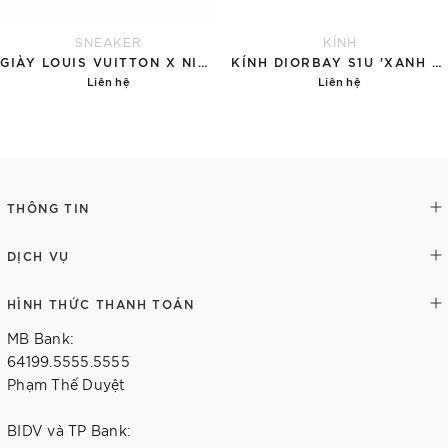
SNEAKER
KÍNH
GIÀY LOUIS VUITTON X NIKE AIR FORCE 1 RED
KÍNH DIORBAY S1U 'XANH NGỌC'
Liên hệ
Liên hệ
Chi tiết
Chi tiết
THÔNG TIN
DỊCH VỤ
HÌNH THỨC THANH TOÁN
MB Bank:
64199.5555.5555
Phạm Thế Duyệt
BIDV và TP Bank: