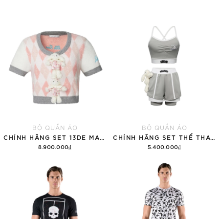
BỘ QUẦN ÁO
BỘ QUẦN ÁO
CHÍNH HÃNG SET 13DE MARZO SUGAR SWIZZLE SUPER CUTE
CHÍNH HÃNG SET THỂ THAO 13DE MARZO BEAR VINTAGE 'GRAY'
8.900.000₫
5.400.000₫
Thêm vào giỏ hàng
Thêm vào giỏ hàng