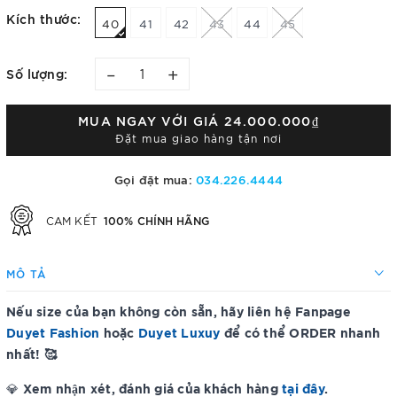
Kích thước:
40
41
42
43
44
45
–
+
Số lượng:
MUA NGAY VỚI GIÁ
24.000.000₫
Đặt mua giao hàng tận nơi
Gọi đặt mua:
034.226.4444
100% CHÍNH HÃNG
CAM KẾT
MÔ TẢ
Nếu size của bạn không còn sẵn, hãy liên hệ Fanpage
Duyet Fashion
hoặc
Duyet Luxuy
để có thể ORDER nhanh
nhất! 🥰
Xem nhận xét, đánh giá của khách hàng
tại đây
.
💎