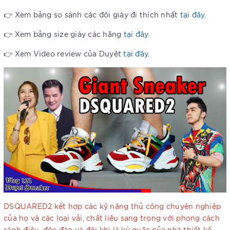
👉 Xem bảng so sánh các đôi giày đi thích nhất
tại đây
.
👉 Xem bảng size giày các hãng
tại đây
.
👉 Xem Video review của Duyệt
tại đây
.
DSQUARED2 kết hợp các kỹ năng thủ công chuyên nghiệp
của họ và các loại vải, chất liệu sang trọng với phong cách
sành điệu, độc đáo và đôi khi là kỳ quặc của nhà thiết kế