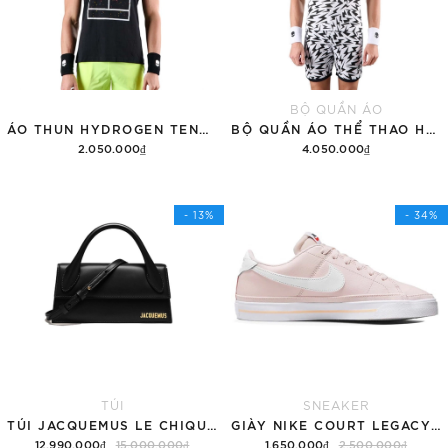
BỘ QUẦN ÁO
ÁO THUN HYDROGEN TENNIS COURT COTTON 'BLACK'
BỘ QUẦN ÁO THỂ THAO HYDROGEN THUNDERS TECH
2.050.000₫
4.050.000₫
Tùy chọn
Thêm vào giỏ hàng
- 13%
- 34%
TÚI
SNEAKER
TÚI JACQUEMUS LE CHIQUITO LONG 'BLACK'
GIÀY NIKE COURT LEGACY SNEAKERS PINK/WHITE
12.990.000₫
15.000.000₫
1.650.000₫
2.500.000₫