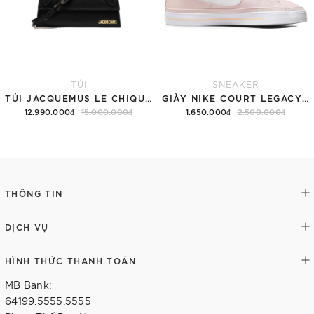
TÚI
SNEAKER
TÚI JACQUEMUS LE CHIQUITO LONG 'BLACK'
GIÀY NIKE COURT LEGACY SNEAKERS PINK/WHITE
12.990.000₫
15.000.000₫
1.650.000₫
2.500.000₫
Thêm vào giỏ hàng
Tùy chọn
THÔNG TIN
DỊCH VỤ
HÌNH THỨC THANH TOÁN
MB Bank:
64199.5555.5555