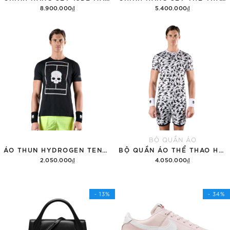
8.900.000₫
5.400.000₫
Thêm vào giỏ hàng
Thêm vào giỏ hàng
BỘ QUẦN ÁO
ÁO THUN HYDROGEN TENNIS COURT COTTON 'BLACK'
BỘ QUẦN ÁO THỂ THAO HYDROGEN THUNDERS TECH
2.050.000₫
4.050.000₫
Tùy chọn
Thêm vào giỏ hàng
- 13%
- 34%