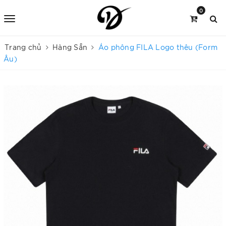
0
Trang chủ
Hàng Sẵn
Áo phông FILA Logo thêu (Form
Âu)