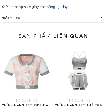
💎 Xem bảng size giày các hãng
tại đây
.
GIỚI THIỆU
LIÊN QUAN
SẢN PHẨM
BỘ QUẦN ÁO
BỘ QUẦN ÁO
CHÍNH HÃNG SET 13DE MARZO SUGAR SWIZZLE SUPER CUTE
CHÍNH HÃNG SET THỂ THAO 13DE MARZO BEAR VINTAGE 'GRAY'