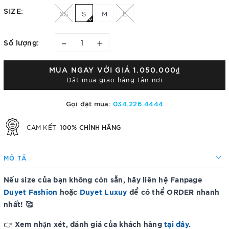
SIZE:
XS
S
M
L
–
+
Số lượng:
MUA NGAY VỚI GIÁ
1.050.000₫
Đặt mua giao hàng tận nơi
Gọi đặt mua:
034.226.4444
100% CHÍNH HÃNG
CAM KẾT
MÔ TẢ
Nếu size của bạn không còn sẵn, hãy liên hệ Fanpage
Duyet Fashion
hoặc
Duyet Luxuy
để có thể ORDER nhanh
nhất! 🥰
Xem nhận xét, đánh giá của khách hàng
tại đây
.
👉