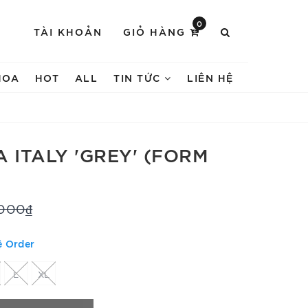
0
TÀI KHOẢN
GIỎ HÀNG
HOA
HOT
ALL
TIN TỨC
LIÊN HỆ
 ITALY 'GREY' (FORM
.000₫
ệ Order
L
XL