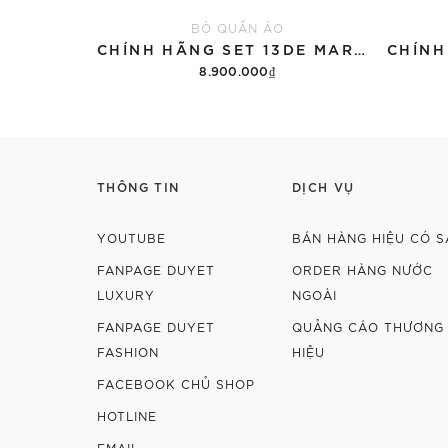
BỘ QUẦN ÁO
CHÍNH HÃNG SET 13DE MARZO SUGAR SWIZZLE SUPER CUTE
8.900.000₫
Thêm vào giỏ hàng
THÔNG TIN
DỊCH VỤ
YOUTUBE
BÁN HÀNG HIỆU CÓ S
FANPAGE DUYET
ORDER HÀNG NƯỚC
LUXURY
NGOÀI
FANPAGE DUYET
QUẢNG CÁO THƯƠNG
FASHION
HIỆU
FACEBOOK CHỦ SHOP
HOTLINE
EMAIL