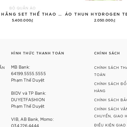
BỘ QUẦN ÁO
CHÍNH HÃNG SET THỂ THAO 13DE MARZO BEAR VINTAGE 'GRAY'
5.400.000₫
2.050.000₫
Thêm vào giỏ hàng
Tùy chọn
HÌNH THỨC THANH TOÁN
CHÍNH SÁCH
MB Bank:
ẴN
CHÍNH SÁCH TH
64199.5555.5555
TOÁN
Phạm Thế Duyệt
CHÍNH SÁCH ĐỔI
HÀNG
BIDV và TP Bank:
DUYETFASHION
CHÍNH SÁCH BẢ
Phạm Thế Duyệt
CHÍNH SÁCH VẬ
CHUYỂN, GIAO 
VIB, AB Bank, Momo:
ĐIỀU KIỆN GIAO
034.226.4444