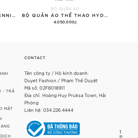
BỘ QUẦN ÁO
ÁO THUN HYDROGEN TENNIS COURT COTTON 'BLACK'
BỘ QUẦN ÁO THỂ THAO HYDROGEN THUNDERS TECH
4.050.000₫
12.9
Thêm vào giỏ hàng
Th
CONTACT
Tên công ty / Hộ kinh doanh:
ANH
Duyet Fashion / Phạm Thế Duyệt
Mã số: 02F8018911
 - TRẢ
Địa chỉ: Hoàng Huy Pruksa Town, Hải
Phòng
O MẬT
Liên hệ: 034.226.4444
N
HÀNG
 DỊCH