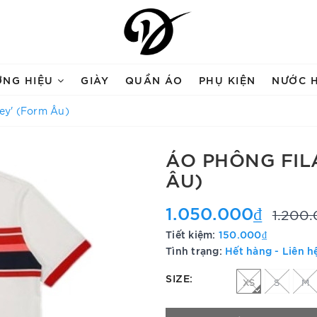
ƠNG HIỆU
GIÀY
QUẦN ÁO
PHỤ KIỆN
NƯỚC 
rey' (Form Âu)
ÁO PHÔNG FILA
ÂU)
1.050.000₫
1.200
Tiết kiệm:
150.000₫
Tình trạng:
Hết hàng - Liên h
SIZE:
XS
S
M