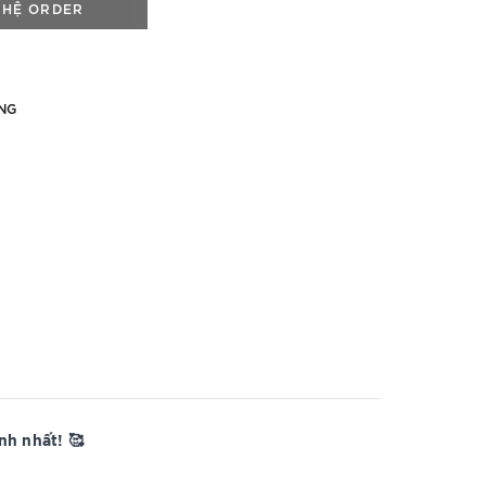
 HỆ ORDER
NG
h nhất! 🥰