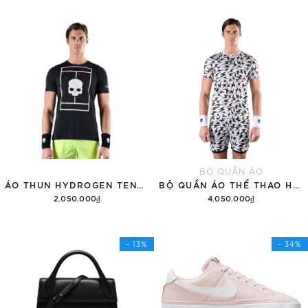
Thêm vào giỏ hàng
Thêm vào giỏ hàng
BỘ QUẦN ÁO
ÁO THUN HYDROGEN TENNIS COURT COTTON 'BLACK'
BỘ QUẦN ÁO THỂ THAO HYDROGEN THUNDERS TECH
2.050.000₫
4.050.000₫
Tùy chọn
Thêm vào giỏ hàng
- 13%
- 34%