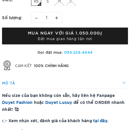
XS
S
M
L
–
+
Số lượng:
MUA NGAY VỚI GIÁ
1.050.000₫
Đặt mua giao hàng tận nơi
Gọi đặt mua:
034.226.4444
100% CHÍNH HÃNG
CAM KẾT
MÔ TẢ
Nếu size của bạn không còn sẵn, hãy liên hệ Fanpage
Duyet Fashion
hoặc
Duyet Luxuy
để có thể ORDER nhanh
nhất! 🥰
Xem nhận xét, đánh giá của khách hàng
tại đây
.
👉