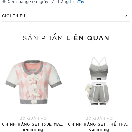
💎 Xem bảng size giày các hãng
tại đây
.
GIỚI THIỆU
LIÊN QUAN
SẢN PHẨM
BỘ QUẦN ÁO
BỘ QUẦN ÁO
CHÍNH HÃNG SET 13DE MARZO SUGAR SWIZZLE SUPER CUTE
CHÍNH HÃNG SET THỂ THAO 13DE MARZO BEAR VINTAGE 'GRAY'
8.900.000₫
5.400.000₫