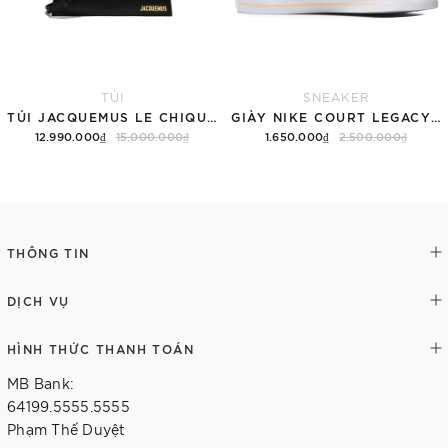
TÚI
SNEAKER
TÚI JACQUEMUS LE CHIQUITO LONG 'BLACK'
GIÀY NIKE COURT LEGACY SNEAKERS PINK/WHITE
12.990.000₫
15.000.000₫
1.650.000₫
2.500.000₫
Thêm vào giỏ hàng
Tùy chọn
THÔNG TIN
DỊCH VỤ
HÌNH THỨC THANH TOÁN
MB Bank:
64199.5555.5555
Phạm Thế Duyệt