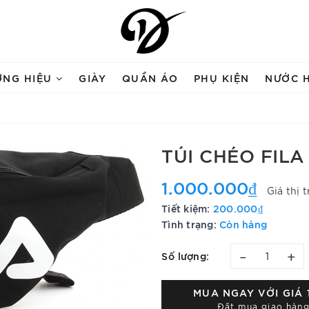
ƠNG HIỆU
GIÀY
QUẦN ÁO
PHỤ KIỆN
NƯỚC 
TÚI CHÉO FILA
1.000.000₫
Giá thị 
Tiết kiệm:
200.000₫
Tình trạng:
Còn hàng
–
+
Số lượng:
MUA NGAY VỚI GIÁ
Đặt mua giao hàng