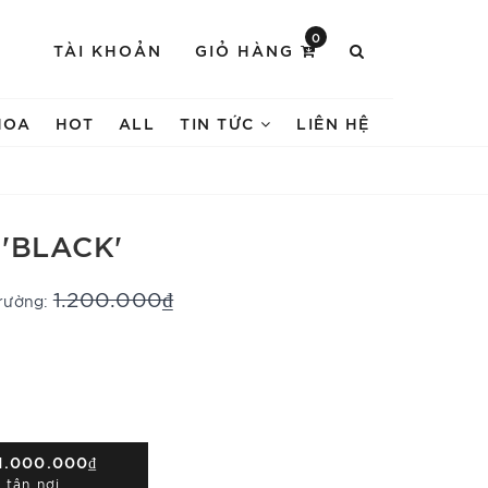
0
TÀI KHOẢN
GIỎ HÀNG
HOA
HOT
ALL
TIN TỨC
LIÊN HỆ
 'BLACK'
1.200.000₫
trường:
1.000.000₫
 tận nơi