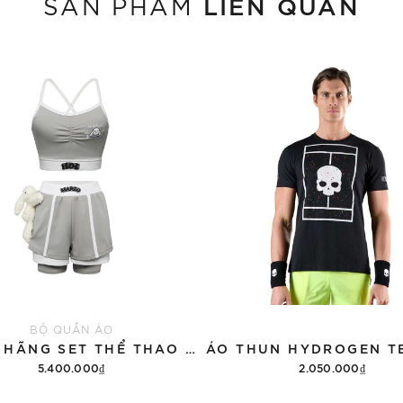
LIÊN QUAN
SẢN PHẨM
BỘ QUẦN ÁO
CHÍNH HÃNG SET THỂ THAO 13DE MARZO BEAR VINTAGE 'GRAY'
5.400.000₫
2.050.000₫
Thêm vào giỏ hàng
Tùy chọn