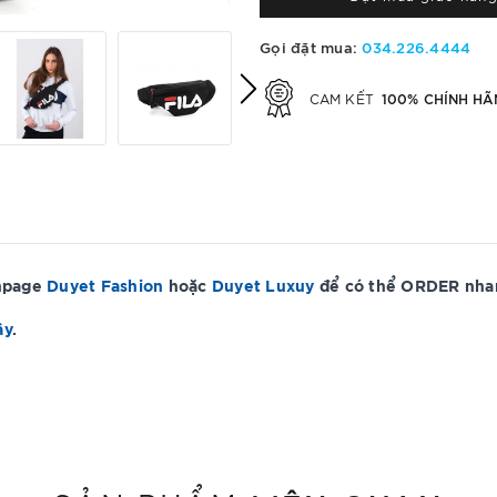
Gọi đặt mua:
034.226.4444
100% CHÍNH HÃ
CAM KẾT
anpage
Duyet Fashion
hoặc
Duyet Luxuy
để có thể ORDER nhan
ây
.