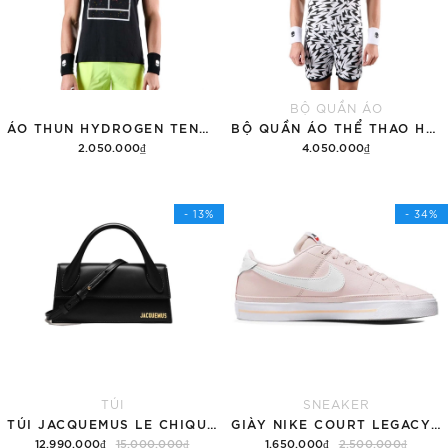
BỘ QUẦN ÁO
ÁO THUN HYDROGEN TENNIS COURT COTTON 'BLACK'
BỘ QUẦN ÁO THỂ THAO HYDROGEN THUNDERS TECH
2.050.000₫
4.050.000₫
Tùy chọn
Thêm vào giỏ hàng
- 13%
- 34%
TÚI
SNEAKER
TÚI JACQUEMUS LE CHIQUITO LONG 'BLACK'
GIÀY NIKE COURT LEGACY SNEAKERS PINK/WHITE
12.990.000₫
15.000.000₫
1.650.000₫
2.500.000₫