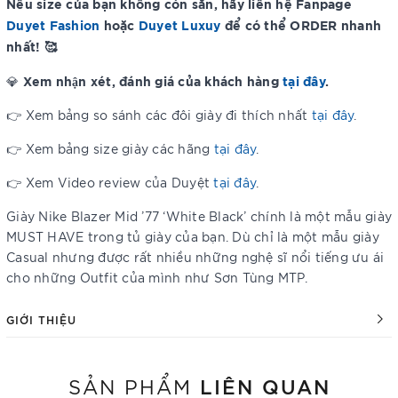
Nếu size của bạn không còn sẵn, hãy liên hệ Fanpage
Duyet Fashion
hoặc
Duyet Luxuy
để có thể ORDER nhanh
nhất! 🥰
Xem nhận xét, đánh giá của khách hàng
tại đây
.
💎
👉 Xem bảng so sánh các đôi giày đi thích nhất
tại đây
.
👉 Xem bảng size giày các hãng
tại đây
.
👉 Xem Video review của Duyệt
tại đây
.
Giày Nike Blazer Mid ’77 ‘White Black’ chính là một mẫu giày
MUST HAVE trong tủ giày của bạn. Dù chỉ là một mẫu giày
Casual nhưng được rất nhiều những nghệ sĩ nổi tiếng ưu ái
cho những Outfit của mình như Sơn Tùng MTP.
GIỚI THIỆU
LIÊN QUAN
SẢN PHẨM