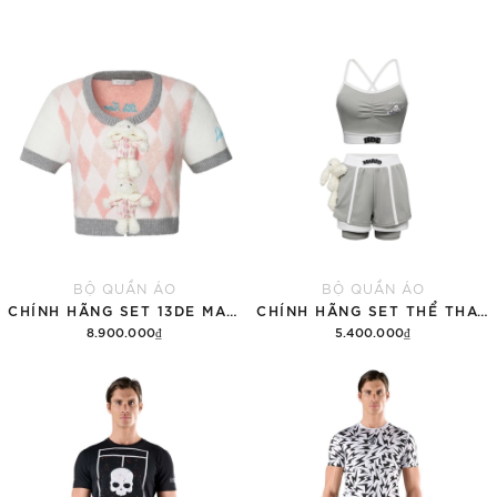
BỘ QUẦN ÁO
BỘ QUẦN ÁO
CHÍNH HÃNG SET 13DE MARZO SUGAR SWIZZLE SUPER CUTE
CHÍNH HÃNG SET THỂ THAO 13DE MARZO BEAR VINTAGE 'GRAY'
8.900.000₫
5.400.000₫
Thêm vào giỏ hàng
Thêm vào giỏ hàng