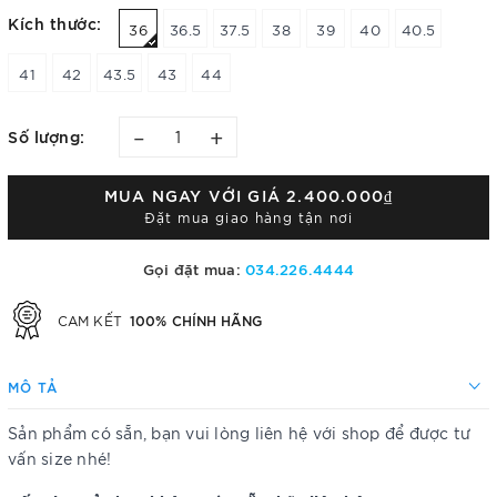
Kích thước:
36
36.5
37.5
38
39
40
40.5
41
42
43.5
43
44
–
+
Số lượng:
MUA NGAY VỚI GIÁ
2.400.000₫
Đặt mua giao hàng tận nơi
Gọi đặt mua:
034.226.4444
100% CHÍNH HÃNG
CAM KẾT
MÔ TẢ
Sản phẩm có sẵn, bạn vui lòng liên hệ với shop để được tư
vấn size nhé!