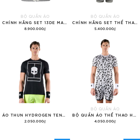
BỘ QUẦN ÁO
BỘ QUẦN ÁO
CHÍNH HÃNG SET 13DE MARZO SUGAR SWIZZLE SUPER CUTE
CHÍNH HÃNG SET THỂ THAO 13DE MARZO BEAR VINTAGE 'GRAY'
8.900.000₫
5.400.000₫
Thêm vào giỏ hàng
Thêm vào giỏ hàng
BỘ QUẦN ÁO
ÁO THUN HYDROGEN TENNIS COURT COTTON 'BLACK'
BỘ QUẦN ÁO THỂ THAO HYDROGEN THUNDERS TECH
2.050.000₫
4.050.000₫
Tùy chọn
Thêm vào giỏ hàng