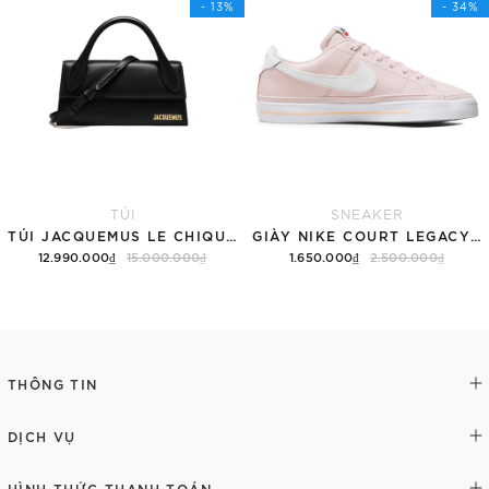
- 13%
- 34%
TÚI
SNEAKER
TÚI JACQUEMUS LE CHIQUITO LONG 'BLACK'
GIÀY NIKE COURT LEGACY SNEAKERS PINK/WHITE
12.990.000₫
15.000.000₫
1.650.000₫
2.500.000₫
Thêm vào giỏ hàng
Tùy chọn
THÔNG TIN
DỊCH VỤ
HÌNH THỨC THANH TOÁN