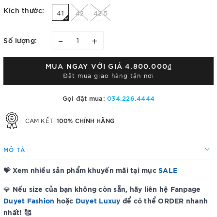
Kích thước:
41
42
42.5
–
+
Số lượng:
MUA NGAY VỚI GIÁ
4.800.000₫
Đặt mua giao hàng tận nơi
Gọi đặt mua:
034.226.4444
100% CHÍNH HÃNG
CAM KẾT
MÔ TẢ
💝 Xem nhiều sản phẩm khuyến mãi tại mục
SALE
Nếu size của bạn không còn sẵn, hãy liên hệ Fanpage
💎
Duyet Fashion
hoặc
Duyet Luxuy
để có thể ORDER nhanh
nhất! 🥰