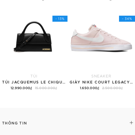
Tùy chọn
Thêm vào giỏ hàng
- 13%
- 34%
TÚI
SNEAKER
TÚI JACQUEMUS LE CHIQUITO LONG 'BLACK'
GIÀY NIKE COURT LEGACY SNEAKERS PINK/WHITE
12.990.000₫
15.000.000₫
1.650.000₫
2.500.000₫
Thêm vào giỏ hàng
Tùy chọn
THÔNG TIN