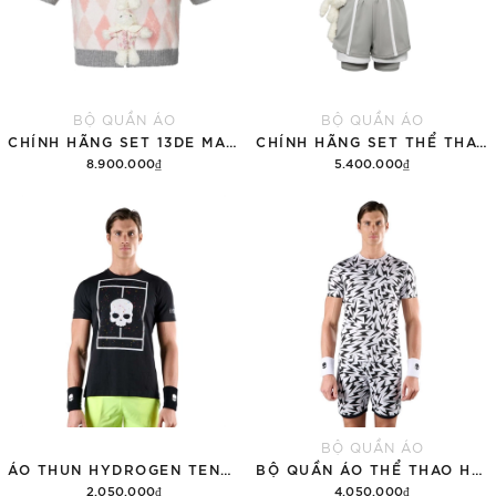
BỘ QUẦN ÁO
BỘ QUẦN ÁO
CHÍNH HÃNG SET 13DE MARZO SUGAR SWIZZLE SUPER CUTE
CHÍNH HÃNG SET THỂ THAO 13DE MARZO BEAR VINTAGE 'GRAY'
8.900.000₫
5.400.000₫
Thêm vào giỏ hàng
Thêm vào giỏ hàng
BỘ QUẦN ÁO
ÁO THUN HYDROGEN TENNIS COURT COTTON 'BLACK'
BỘ QUẦN ÁO THỂ THAO HYDROGEN THUNDERS TECH
2.050.000₫
4.050.000₫