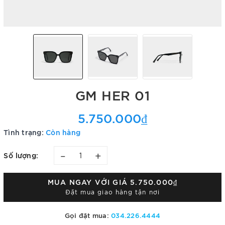
GM HER 01
5.750.000₫
Tình trạng:
Còn hàng
–
+
Số lượng:
MUA NGAY VỚI GIÁ
5.750.000₫
Đặt mua giao hàng tận nơi
Gọi đặt mua:
034.226.4444