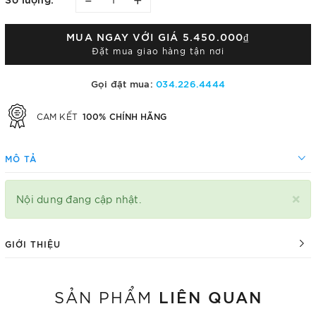
MUA NGAY VỚI GIÁ
5.450.000₫
Đặt mua giao hàng tận nơi
Gọi đặt mua:
034.226.4444
100% CHÍNH HÃNG
CAM KẾT
MÔ TẢ
×
Nội dung đang cập nhật.
GIỚI THIỆU
LIÊN QUAN
SẢN PHẨM