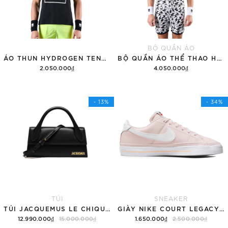
BỘ QUẦN ÁO
ÁO THUN HYDROGEN TENNIS COURT COTTON 'BLACK'
BỘ QUẦN ÁO THỂ THAO HYDROGEN THUNDERS TECH
2.050.000₫
4.050.000₫
Tùy chọn
Thêm vào giỏ hàng
- 13%
- 34%
TÚI
SNEAKER
TÚI JACQUEMUS LE CHIQUITO LONG 'BLACK'
GIÀY NIKE COURT LEGACY SNEAKERS PINK/WHITE
12.990.000₫
15.000.000₫
1.650.000₫
2.500.000₫