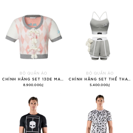
BỘ QUẦN ÁO
BỘ QUẦN ÁO
CHÍNH HÃNG SET 13DE MARZO SUGAR SWIZZLE SUPER CUTE
CHÍNH HÃNG SET THỂ THAO 13DE MARZO BEAR VINTAGE 'GRAY'
8.900.000₫
5.400.000₫
Thêm vào giỏ hàng
Thêm vào giỏ hàng