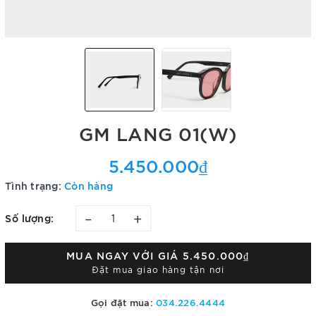
GM LANG 01(W)
5.450.000₫
Tình trạng:
Còn hàng
–
+
Số lượng:
MUA NGAY VỚI GIÁ
5.450.000₫
Đặt mua giao hàng tận nơi
Gọi đặt mua:
034.226.4444