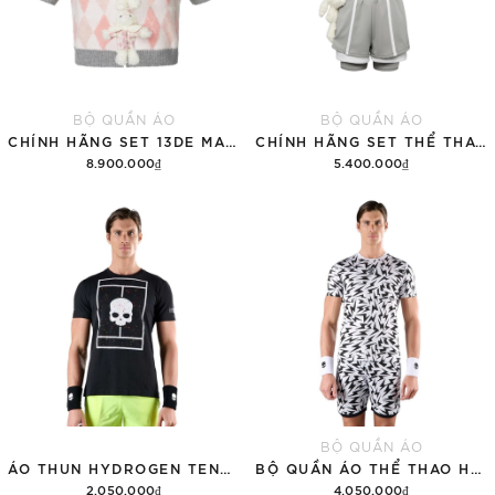
BỘ QUẦN ÁO
BỘ QUẦN ÁO
CHÍNH HÃNG SET 13DE MARZO SUGAR SWIZZLE SUPER CUTE
CHÍNH HÃNG SET THỂ THAO 13DE MARZO BEAR VINTAGE 'GRAY'
8.900.000₫
5.400.000₫
Thêm vào giỏ hàng
Thêm vào giỏ hàng
BỘ QUẦN ÁO
ÁO THUN HYDROGEN TENNIS COURT COTTON 'BLACK'
BỘ QUẦN ÁO THỂ THAO HYDROGEN THUNDERS TECH
2.050.000₫
4.050.000₫