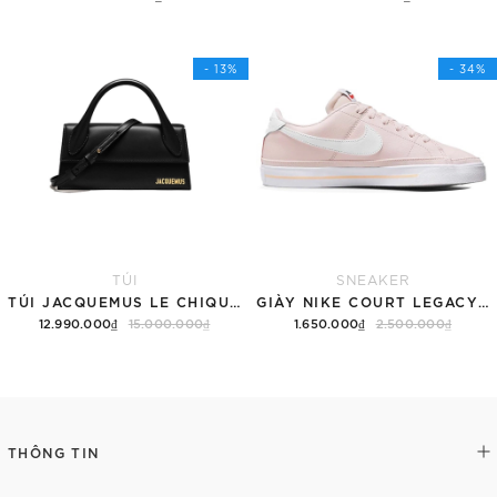
Tùy chọn
Thêm vào giỏ hàng
- 13%
- 34%
TÚI
SNEAKER
TÚI JACQUEMUS LE CHIQUITO LONG 'BLACK'
GIÀY NIKE COURT LEGACY SNEAKERS PINK/WHITE
12.990.000₫
15.000.000₫
1.650.000₫
2.500.000₫
Thêm vào giỏ hàng
Tùy chọn
THÔNG TIN