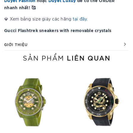
Duyet Fashion
hoặc
Duyet Luxuy
để có thể ORDER
nhanh nhất! 🥰
💎 Xem bảng size giày các hãng
tại đây
.
Gucci Flashtrek sneakers with removable crystals
GIỚI THIỆU
LIÊN QUAN
SẢN PHẨM