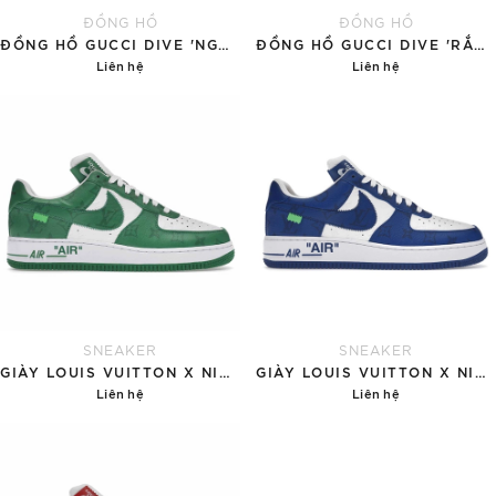
ĐỒNG HỒ
ĐỒNG HỒ
ĐỒNG HỒ GUCCI DIVE 'NGỌC BÍCH'
ĐỒNG HỒ GUCCI DIVE 'RẮN VÀNG'
Liên hệ
Liên hệ
Chi tiết
Chi tiết
SNEAKER
SNEAKER
GIÀY LOUIS VUITTON X NIKE AIR FORCE 1 'GREEN'
GIÀY LOUIS VUITTON X NIKE AIR FORCE 1 'BLUE'
Liên hệ
Liên hệ
Chi tiết
Chi tiết