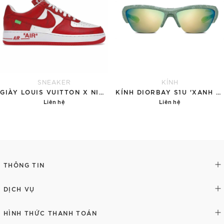
SNEAKER
KÍNH
GIÀY LOUIS VUITTON X NIKE AIR FORCE 1 RED
KÍNH DIORBAY S1U 'XANH NGỌC'
Liên hệ
Liên hệ
Chi tiết
Chi tiết
THÔNG TIN
DỊCH VỤ
HÌNH THỨC THANH TOÁN