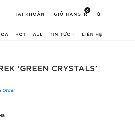
0
TÀI KHOẢN
GIỎ HÀNG
HOA
HOT
ALL
TIN TỨC
LIÊN HỆ
REK 'GREEN CRYSTALS'
ệ Order
NG