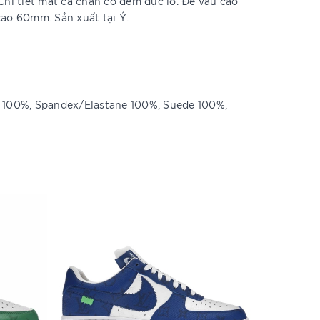
Chi tiết mắt cá chân có đệm đục lỗ. Đế vấu cao
cao 60mm. Sản xuất tại Ý.
l 100%, Spandex/Elastane 100%, Suede 100%,