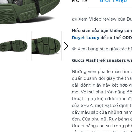
MÔ TẢ
GIỚI THIỆU
👉 Xem Video review của D
Nếu size của bạn không còn
Duyet Luxuy
để có thể ORD
💎 Xem bảng size giày các 
Gucci Flashtrek sneakers wi
Những viên pha lê màu tím đ
quấn quanh đôi giày thể tha
dài, dòng giày này kết hợp g
mơ. Với sự pha trộn năng độn
thuật - phụ kiện được xác đ
của SEGA, một vật cố định t
đầy màu sắc của những năm 8
đen. Của phụ nữ. Ruy băng đ
Gucci bằng cao su trong ph