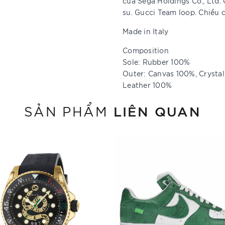
của Sega Holdings Co., Ltd. 
su. Gucci Team loop. Chiều 
Made in Italy
Composition
Sole: Rubber 100%
Outer: Canvas 100%, Crysta
Leather 100%
LIÊN QUAN
SẢN PHẨM