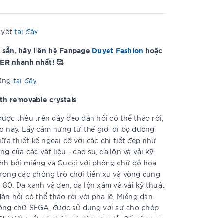
uyệt
tại đây
.
 sẵn, hãy liên hệ Fanpage
Duyet Fashion
hoặc
ER nhanh nhất! 🥰
hãng
tại đây
.
th removable crystals
ược thêu trên dây đeo đàn hồi có thể tháo rời,
o này. Lấy cảm hứng từ thế giới đi bộ đường
iữa thiết kế ngoại cỡ với các chi tiết đẹp như
g của các vật liệu - cao su, da lộn và vải kỹ
ịnh bởi miếng vá Gucci với phông chữ đồ họa
rong các phòng trò chơi tiền xu và vòng cung
0. Da xanh và đen, da lộn xám và vải kỹ thuật
àn hồi có thể tháo rời với pha lê. Miếng dán
ông chữ SEGA, được sử dụng với sự cho phép