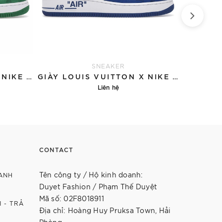
SNEAKER
GIÀY LOUIS VUITTON X NIKE AIR FORCE 1 'GREEN'
GIÀY LOUIS VUITTON X NIKE AIR FORCE 1 'BLUE'
Liên hệ
Chi tiết
CONTACT
Tên công ty / Hộ kinh doanh:
ANH
Duyet Fashion / Phạm Thế Duyệt
Mã số: 02F8018911
 - TRẢ
Địa chỉ: Hoàng Huy Pruksa Town, Hải