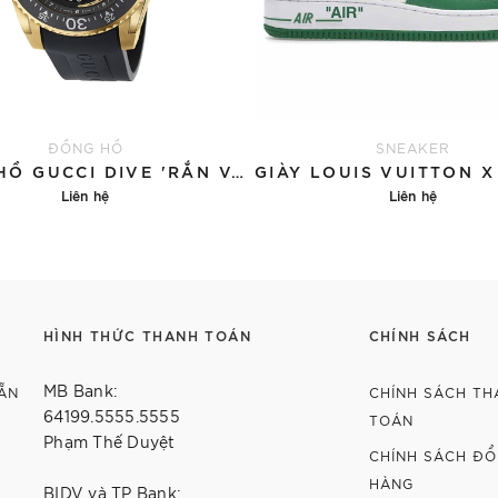
ĐỒNG HỒ
SNEAKER
ĐỒNG HỒ GUCCI DIVE 'RẮN VÀNG'
Liên hệ
Liên hệ
Chi tiết
Chi tiết
HÌNH THỨC THANH TOÁN
CHÍNH SÁCH
MB Bank:
ẴN
CHÍNH SÁCH TH
64199.5555.5555
TOÁN
Phạm Thế Duyệt
CHÍNH SÁCH ĐỔI
HÀNG
BIDV và TP Bank: