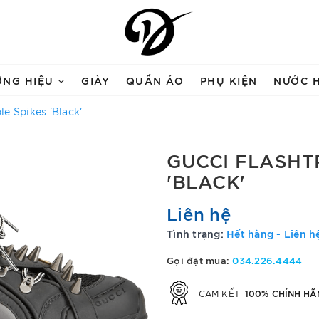
ƠNG HIỆU
GIÀY
QUẦN ÁO
PHỤ KIỆN
NƯỚC 
e Spikes 'Black'
GUCCI FLASHT
'BLACK'
Liên hệ
Tình trạng:
Hết hàng - Liên h
Gọi đặt mua:
034.226.4444
100% CHÍNH HÃ
CAM KẾT