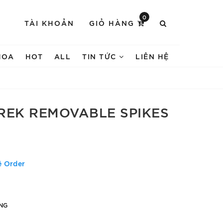
0
TÀI KHOẢN
GIỎ HÀNG
HOA
HOT
ALL
TIN TỨC
LIÊN HỆ
REK REMOVABLE SPIKES
ệ Order
NG