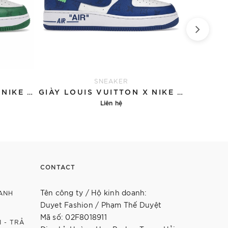
SNEAKER
GIÀY LOUIS VUITTON X NIKE AIR FORCE 1 'GREEN'
GIÀY LOUIS VUITTON X NIKE AIR FORCE 1 'BLUE'
Liên hệ
Chi tiết
CONTACT
Tên công ty / Hộ kinh doanh:
ANH
Duyet Fashion / Phạm Thế Duyệt
Mã số: 02F8018911
 - TRẢ