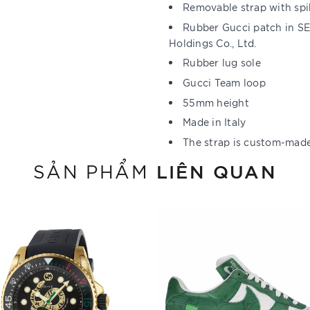
Removable strap with sp
Rubber Gucci patch in SE
Holdings Co., Ltd.
Rubber lug sole
Gucci Team loop
55mm height
Made in Italy
The strap is custom-made 
LIÊN QUAN
SẢN PHẨM