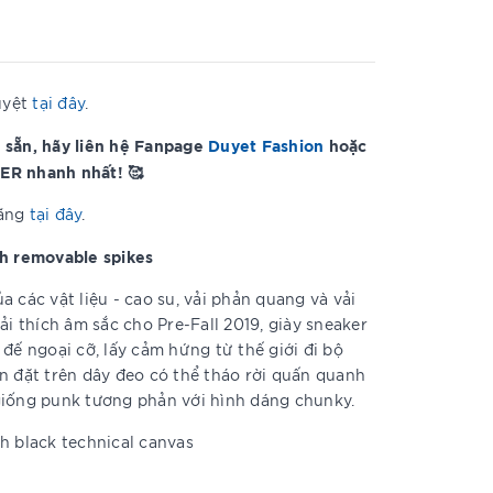
uyệt
tại đây
.
 sẵn, hãy liên hệ Fanpage
Duyet Fashion
hoặc
ER nhanh nhất! 🥰
hãng
tại đây
.
th removable spikes
 các vật liệu - cao su, vải phản quang và vải
ải thích âm sắc cho Pre-Fall 2019, giày sneaker
đế ngoại cỡ, lấy cảm hứng từ thế giới đi bộ
n đặt trên dây đeo có thể tháo rời quấn quanh
giống punk tương phản với hình dáng chunky.
th black technical canvas