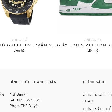
ĐỒNG HỒ
SNEAKER
ĐỒNG HỒ GUCCI DIVE 'RẮN VÀNG'
Liên hệ
Liên hệ
Chi tiết
Chi tiết
HÌNH THỨC THANH TOÁN
CHÍNH SÁCH
MB Bank:
ẴN
CHÍNH SÁCH TH
64199.5555.5555
TOÁN
Phạm Thế Duyệt
CHÍNH SÁCH ĐỔI