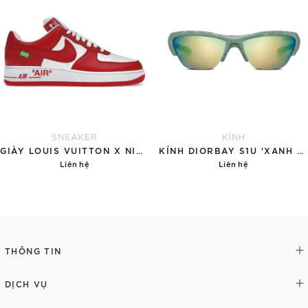
SNEAKER
KÍNH
GIÀY LOUIS VUITTON X NIKE AIR FORCE 1 RED
KÍNH DIORBAY S1U 'XANH NGỌC'
Liên hệ
Liên hệ
Chi tiết
Chi tiết
THÔNG TIN
DỊCH VỤ