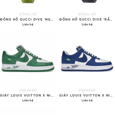
ĐỒNG HỒ
ĐỒNG HỒ
ĐỒNG HỒ GUCCI DIVE 'NGỌC BÍCH'
ĐỒNG HỒ GUCCI DIVE 'RẮN VÀNG'
Liên hệ
Liên hệ
Chi tiết
Chi tiết
SNEAKER
SNEAKER
GIÀY LOUIS VUITTON X NIKE AIR FORCE 1 'GREEN'
GIÀY LOUIS VUITTON X NIKE AIR FORCE 1 'BLUE'
Liên hệ
Liên hệ
Chi tiết
Chi tiết