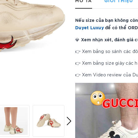
MÔ TẢ
GIỚI THIỆU
Nếu size của bạn không còn
Duyet Luxuy
để có thể ORD
Xem nhận xét, đánh giá 
💎
👉 Xem bảng so sánh các đôi
👉 Xem bảng size giày các 
👉 Xem Video review của D