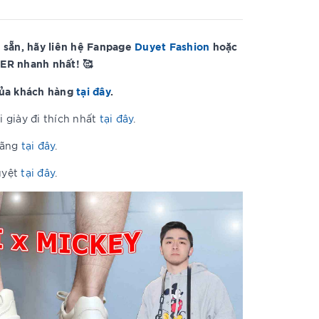
 sẵn, hãy liên hệ Fanpage
Duyet Fashion
hoặc
ER nhanh nhất! 🥰
của khách hàng
tại đây
.
 giày đi thích nhất
tại đây
.
hãng
tại đây
.
uyệt
tại đây
.