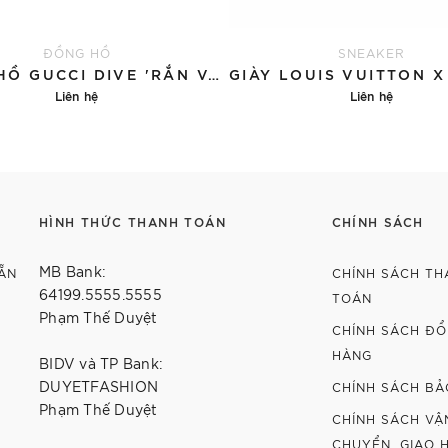
ĐỒNG HỒ
SNEAKER
ĐỒNG HỒ GUCCI DIVE 'RẮN VÀNG'
Liên hệ
Liên hệ
Chi tiết
Chi tiết
HÌNH THỨC THANH TOÁN
CHÍNH SÁCH
MB Bank:
ẴN
CHÍNH SÁCH TH
64199.5555.5555
TOÁN
Phạm Thế Duyệt
CHÍNH SÁCH ĐỔI
HÀNG
BIDV và TP Bank:
DUYETFASHION
CHÍNH SÁCH BẢ
Phạm Thế Duyệt
CHÍNH SÁCH VẬ
CHUYỂN, GIAO 