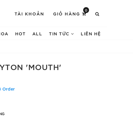
0
TÀI KHOẢN
GIỎ HÀNG
HOA
HOT
ALL
TIN TỨC
LIÊN HỆ
HYTON 'MOUTH'
ệ Order
NG