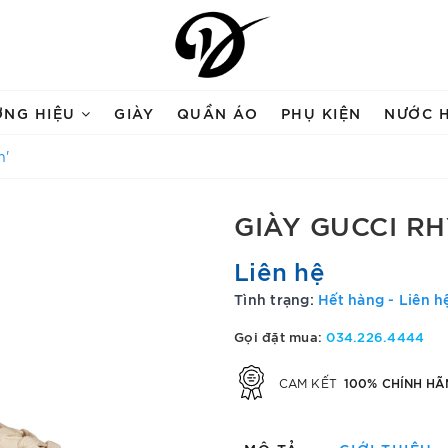
ƠNG HIỆU
GIÀY
QUẦN ÁO
PHỤ KIỆN
NƯỚC 
h'
GIÀY GUCCI R
Liên hệ
Tình trạng:
Hết hàng - Liên h
Gọi đặt mua:
034.226.4444
100% CHÍNH HÃ
CAM KẾT