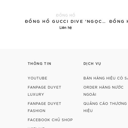
ĐỒNG HỒ
ĐỒNG HỒ GUCCI DIVE 'NGỌC BÍCH'
Liên hệ
Chi tiết
THÔNG TIN
DỊCH VỤ
YOUTUBE
BÁN HÀNG HIỆU CÓ S
FANPAGE DUYET
ORDER HÀNG NƯỚC
LUXURY
NGOÀI
FANPAGE DUYET
QUẢNG CÁO THƯƠNG
FASHION
HIỆU
FACEBOOK CHỦ SHOP