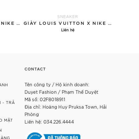
SNEAKER
GIÀY LOUIS VUITTON X NIKE AIR FORCE 1 'GREEN'
GIÀY LOUIS VUITTON X NIKE AIR FORCE 1 'BLUE'
Liên hệ
Chi tiết
CONTACT
Tên công ty / Hộ kinh doanh:
ANH
Duyet Fashion / Phạm Thế Duyệt
Mã số: 02F8018911
 - TRẢ
Địa chỉ: Hoàng Huy Pruksa Town, Hải
Phòng
O MẬT
Liên hệ: 034.226.4444
N
HÀNG