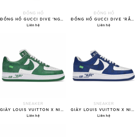
ĐỒNG HỒ
ĐỒNG HỒ
ĐỒNG HỒ GUCCI DIVE 'NGỌC BÍCH'
ĐỒNG HỒ GUCCI DIVE 'RẮN VÀNG'
Liên hệ
Liên hệ
Chi tiết
Chi tiết
SNEAKER
SNEAKER
GIÀY LOUIS VUITTON X NIKE AIR FORCE 1 'GREEN'
GIÀY LOUIS VUITTON X NIKE AIR FORCE 1 'BLUE'
Liên hệ
Liên hệ
Chi tiết
Chi tiết