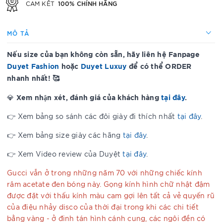
100% CHÍNH HÃNG
CAM KẾT
MÔ TẢ
Nếu size của bạn không còn sẵn, hãy liên hệ Fanpage
Duyet Fashion
hoặc
Duyet Luxuy
để có thể ORDER
nhanh nhất! 🥰
Xem nhận xét, đánh giá của khách hàng
tại đây
.
💎
👉 Xem bảng so sánh các đôi giày đi thích nhất
tại đây
.
👉 Xem bảng size giày các hãng
tại đây
.
👉 Xem Video review của Duyệt
tại đây
.
Gucci vẫn ở trong những năm 70 với những chiếc kính
râm acetate đen bóng này. Gọng kính hình chữ nhật đậm
được đặt với thấu kính màu cam gợi lên tất cả vẻ quyến rũ
của điệu nhảy disco của thời đại trong khi các chi tiết
bằng vàng - ở đinh tán hình cánh cung, các ngôi đền có