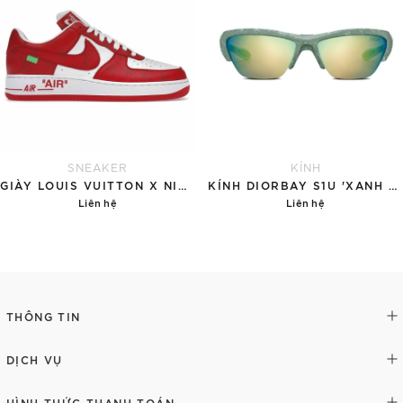
SNEAKER
KÍNH
GIÀY LOUIS VUITTON X NIKE AIR FORCE 1 RED
KÍNH DIORBAY S1U 'XANH NGỌC'
Liên hệ
Liên hệ
Chi tiết
Chi tiết
THÔNG TIN
DỊCH VỤ
HÌNH THỨC THANH TOÁN