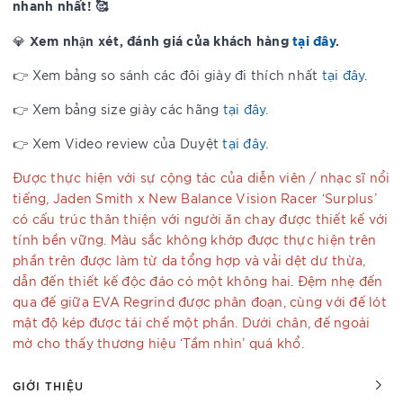
nhanh nhất! 🥰
Xem nhận xét, đánh giá của khách hàng
tại đây
.
💎
👉 Xem bảng so sánh các đôi giày đi thích nhất
tại đây
.
👉 Xem bảng size giày các hãng
tại đây
.
👉 Xem Video review của Duyệt
tại đây
.
Được thực hiện với sự cộng tác của diễn viên / nhạc sĩ nổi
tiếng, Jaden Smith x New Balance Vision Racer ‘Surplus’
có cấu trúc thân thiện với người ăn chay được thiết kế với
tính bền vững. Màu sắc không khớp được thực hiện trên
phần trên được làm từ da tổng hợp và vải dệt dư thừa,
dẫn đến thiết kế độc đáo có một không hai. Đệm nhẹ đến
qua đế giữa EVA Regrind được phân đoạn, cùng với đế lót
mật độ kép được tái chế một phần. Dưới chân, đế ngoài
mờ cho thấy thương hiệu ‘Tầm nhìn’ quá khổ.
GIỚI THIỆU