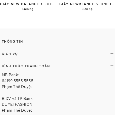
GIÀY NEW BALANCE X JOE FRESHGOODS 9060 'IVORY CREAM'
GIÀY NEWBLANCE STONE ISLAND TOKYO DESIGN STUDIO FUELCELL RC ELITEV2 'PINK GREY'
Liên hệ
Liên hệ
Chi tiết
Chi tiết
THÔNG TIN
DỊCH VỤ
HÌNH THỨC THANH TOÁN
MB Bank:
64199.5555.5555
Phạm Thế Duyệt
BIDV và TP Bank:
DUYETFASHION
Phạm Thế Duyệt