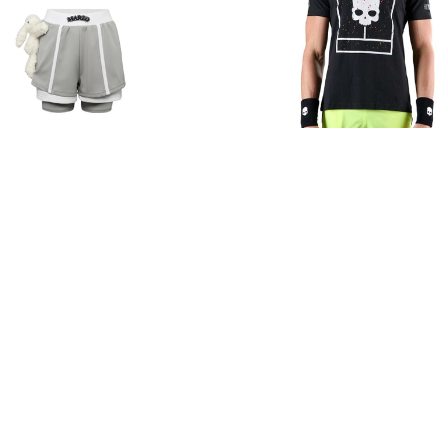
E
 Fanpage
Duyet Fashion
hoặc
Duyet Luxuy
để có thể ORDER nh
ây
.
ại đây
.