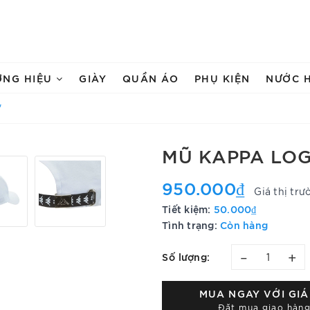
ƠNG HIỆU
GIÀY
QUẦN ÁO
PHỤ KIỆN
NƯỚC 
'
MŨ KAPPA LOG
950.000₫
Giá thị trư
Tiết kiệm:
50.000₫
Tình trạng:
Còn hàng
–
+
Số lượng:
MUA NGAY VỚI GI
Đặt mua giao hàng