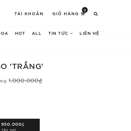
0
TÀI KHOẢN
GIỎ HÀNG
HOA
HOT
ALL
TIN TỨC
LIÊN HỆ
O 'TRẮNG'
1.000.000₫
ờng:
Á
950.000₫
 tận nơi