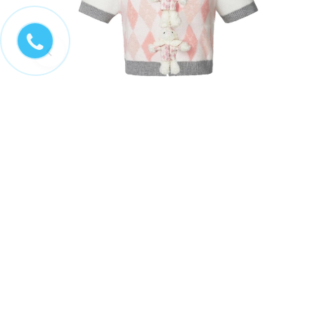
MÔ TẢ
GIỚI THIỆU
💝 Xem nhiều sản phẩm khuyến mãi tại mục
SAL
Nếu size của bạn không còn sẵn, hãy liên hệ
💎
Xem nhận xét, đánh giá của khách hàng
tại đ
💎
👉 Xem bảng so sánh các đôi giày đi thích nhất
t
👉 Xem bảng size giày các hãng
tại đây
.
👉 Xem Video review của Duyệt
tại đây
.
Hoàn thiện outfit của bạn với: