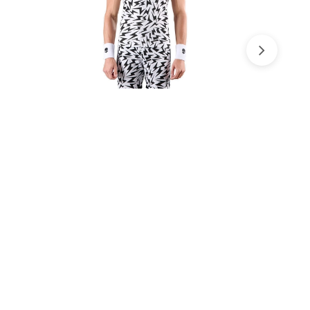
anh nhất! 🥰