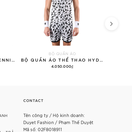
BỘ QUẦN ÁO
ÁO THUN HYDROGEN TENNIS COURT COTTON 'BLACK'
BỘ QUẦN ÁO THỂ THAO HYDROGEN THUNDERS TECH
4.050.000₫
12.9
Thêm vào giỏ hàng
Th
CONTACT
Tên công ty / Hộ kinh doanh:
ANH
Duyet Fashion / Phạm Thế Duyệt
Mã số: 02F8018911