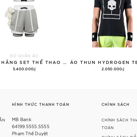
BỘ QUẦN ÁO
CHÍNH HÃNG SET THỂ THAO 13DE MARZO BEAR VINTAGE 'GRAY'
5.400.000₫
2.050.000₫
Thêm vào giỏ hàng
Tùy chọn
HÌNH THỨC THANH TOÁN
CHÍNH SÁCH
MB Bank:
ẴN
CHÍNH SÁCH TH
64199.5555.5555
TOÁN
Phạm Thế Duyệt