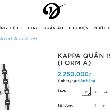
ƠNG HIỆU
GIÀY
QUẦN ÁO
PHỤ KIỆN
NƯỚC 
di sản trắng (form Á)
KAPPA QUẦN 19
(FORM Á)
2.250.000₫
Tình trạng:
Còn hàng
Size:
M
L
XL
–
+
Số lượng: