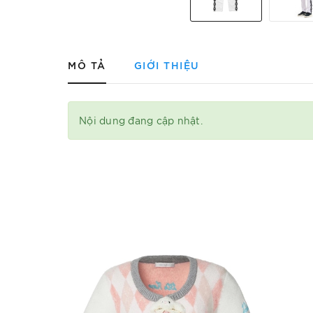
MÔ TẢ
GIỚI THIỆU
Nội dung đang cập nhật.