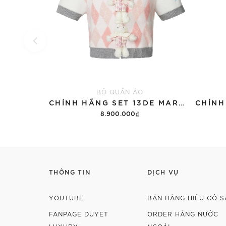
BỘ QUẦN ÁO
CHÍNH HÃNG SET 13DE MARZO SUGAR SWIZZLE SUPER CUTE
8.900.000₫
Thêm vào giỏ hàng
THÔNG TIN
DỊCH VỤ
YOUTUBE
BÁN HÀNG HIỆU CÓ S
FANPAGE DUYET
ORDER HÀNG NƯỚC