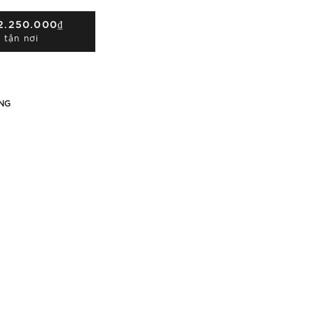
2.250.000₫
 tận nơi
NG