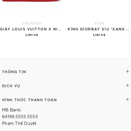
SNEAKER
KÍNH
GIÀY LOUIS VUITTON X NIKE AIR FORCE 1 RED
KÍNH DIORBAY S1U 'XANH NGỌC'
Liên hệ
Liên hệ
Chi tiết
Chi tiết
THÔNG TIN
DỊCH VỤ
HÌNH THỨC THANH TOÁN
MB Bank:
64199.5555.5555
Phạm Thế Duyệt