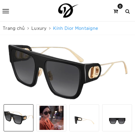
0
Trang chủ
Luxury
Kính Dior Montaigne