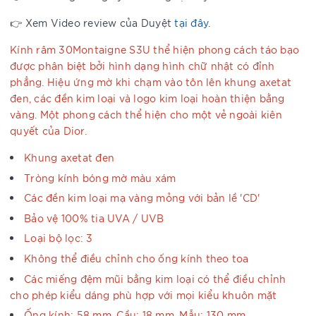
👉 Xem Video review của Duyệt
tại đây
.
Kính râm 30Montaigne S3U thể hiện phong cách táo bạo
được phân biệt bởi hình dạng hình chữ nhật có đỉnh
phẳng. Hiệu ứng mờ khi chạm vào tôn lên khung axetat
đen, các đền kim loại và logo kim loại hoàn thiện bằng
vàng. Một phong cách thể hiện cho một vẻ ngoài kiên
quyết của Dior.
Khung axetat đen
Tròng kính bóng mờ màu xám
Các đền kim loại mạ vàng mỏng với bản lề 'CD'
Bảo vệ 100% tia UVA / UVB
Loại bộ lọc: 3
Không thể điều chỉnh cho ống kính theo toa
Các miếng đệm mũi bằng kim loại có thể điều chỉnh
cho phép kiểu dáng phù hợp với mọi kiểu khuôn mặt
Ống kính: 58 mm, Cầu: 18 mm, Mẫu: 130 mm