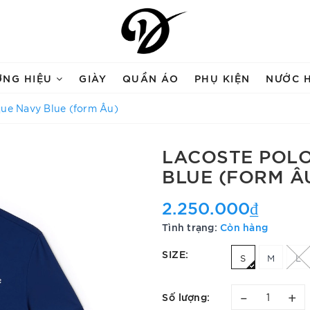
ƠNG HIỆU
GIÀY
QUẦN ÁO
PHỤ KIỆN
NƯỚC 
que Navy Blue (form Âu)
LACOSTE POLO
BLUE (FORM Â
2.250.000₫
Tình trạng:
Còn hàng
SIZE:
S
M
L
–
+
Số lượng: