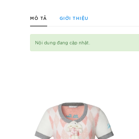
MÔ TẢ
GIỚI THIỆU
Nội dung đang cập nhật.