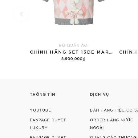
BỘ QUẦN ÁO
CHÍNH HÃNG SET 13DE MARZO SUGAR SWIZZLE SUPER CUTE
8.900.000₫
Thêm vào giỏ hàng
THÔNG TIN
DỊCH VỤ
YOUTUBE
BÁN HÀNG HIỆU CÓ S
FANPAGE DUYET
ORDER HÀNG NƯỚC
LUXURY
NGOÀI
FANPAGE DUYET
QUẢNG CÁO THƯƠNG