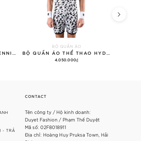
BỘ QUẦN ÁO
ÁO THUN HYDROGEN TENNIS COURT COTTON 'BLACK'
BỘ QUẦN ÁO THỂ THAO HYDROGEN THUNDERS TECH
4.050.000₫
12.9
Thêm vào giỏ hàng
Th
CONTACT
Tên công ty / Hộ kinh doanh:
ANH
Duyet Fashion / Phạm Thế Duyệt
Mã số: 02F8018911
 - TRẢ
Địa chỉ: Hoàng Huy Pruksa Town, Hải