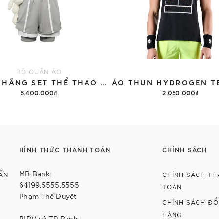
BỘ QUẦN ÁO
CHÍNH HÃNG SET THỂ THAO 13DE MARZO BEAR VINTAGE 'GRAY'
5.400.000₫
2.050.000₫
Thêm vào giỏ hàng
Tùy chọn
HÌNH THỨC THANH TOÁN
CHÍNH SÁCH
MB Bank:
ẴN
CHÍNH SÁCH TH
64199.5555.5555
TOÁN
Phạm Thế Duyệt
CHÍNH SÁCH ĐỔI
HÀNG
BIDV và TP Bank: