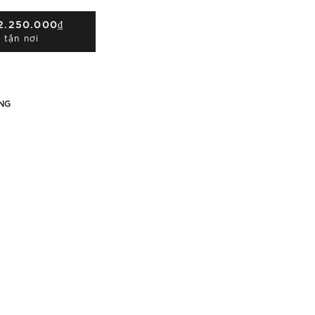
2.250.000₫
 tận nơi
NG