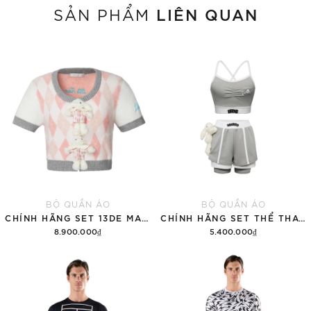
LIÊN QUAN
SẢN PHẨM
BỘ QUẦN ÁO
BỘ QUẦN ÁO
CHÍNH HÃNG SET 13DE MARZO SUGAR SWIZZLE SUPER CUTE
CHÍNH HÃNG SET THỂ THAO 13DE MARZO BEAR VINTAGE 'GRAY'
8.900.000₫
5.400.000₫
Thêm vào giỏ hàng
Thêm vào giỏ hàng