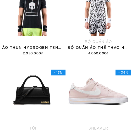
BỘ QUẦN ÁO
ÁO THUN HYDROGEN TENNIS COURT COTTON 'BLACK'
BỘ QUẦN ÁO THỂ THAO HYDROGEN THUNDERS TECH
2.050.000₫
4.050.000₫
Tùy chọn
Thêm vào giỏ hàng
- 13%
- 34%
TÚI
SNEAKER