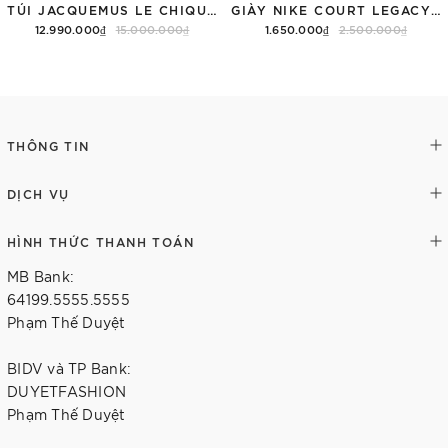
TÚI JACQUEMUS LE CHIQUITO LONG 'BLACK'
GIÀY NIKE COURT LEGACY SNEAKERS PINK/WHITE
12.990.000₫
15.000.000₫
1.650.000₫
2.500.000₫
Thêm vào giỏ hàng
Tùy chọn
THÔNG TIN
DỊCH VỤ
HÌNH THỨC THANH TOÁN
MB Bank:
64199.5555.5555
Phạm Thế Duyệt
BIDV và TP Bank:
DUYETFASHION
Phạm Thế Duyệt