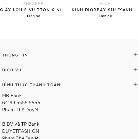
SNEAKER
KÍNH
GIÀY LOUIS VUITTON X NIKE AIR FORCE 1 RED
KÍNH DIORBAY S1U 'XANH NGỌC'
Liên hệ
Liên hệ
Chi tiết
Chi tiết
THÔNG TIN
DỊCH VỤ
HÌNH THỨC THANH TOÁN
MB Bank:
64199.5555.5555
Phạm Thế Duyệt
BIDV và TP Bank:
DUYETFASHION
Phạm Thế Duyệt