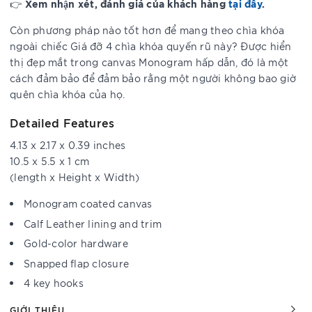
Xem nhận xét, đánh giá của khách hàng
tại đây
.
👉
Còn phương pháp nào tốt hơn để mang theo chìa khóa
ngoài chiếc Giá đỡ 4 chìa khóa quyến rũ này? Được hiển
thị đẹp mắt trong canvas Monogram hấp dẫn, đó là một
cách đảm bảo để đảm bảo rằng một người không bao giờ
quên chìa khóa của họ.
Detailed Features
4.13 x 2.17 x 0.39 inches
10.5 x 5.5 x 1 cm
(length x Height x Width)
Monogram coated canvas
Calf Leather lining and trim
Gold-color hardware
Snapped flap closure
4 key hooks
GIỚI THIỆU