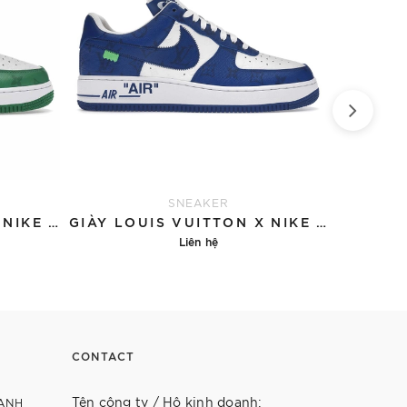
SNEAKER
GIÀY LOUIS VUITTON X NIKE AIR FORCE 1 'GREEN'
GIÀY LOUIS VUITTON X NIKE AIR FORCE 1 'BLUE'
Liên hệ
Chi tiết
CONTACT
Tên công ty / Hộ kinh doanh:
ANH