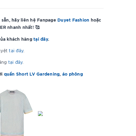
 sẵn, hãy liên hệ Fanpage
Duyet Fashion
hoặc
ER nhanh nhất! 🥰
của khách hàng
tại đây
.
uyệt
tại đây
.
hãng
tại đây
.
ới
quần Short LV Gardening
,
áo phông