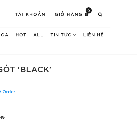
0
TÀI KHOẢN
GIỎ HÀNG
HOA
HOT
ALL
TIN TỨC
LIÊN HỆ
GÓT 'BLACK'
ệ Order
NG