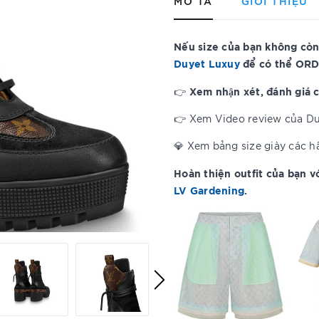
MÔ TẢ
GIỚI THIỆU
Nếu size của bạn không còn
Duyet Luxuy
để có thể ORD
Xem nhận xét, đánh giá 
👉
👉 Xem Video review của D
💎 Xem bảng size giày các 
Hoàn thiện outfit của
bạn v
LV Gardening
.