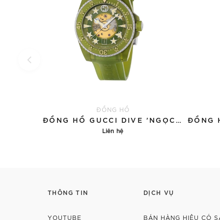
ĐỒNG HỒ
ĐỒNG HỒ GUCCI DIVE 'NGỌC BÍCH'
Liên hệ
Chi tiết
THÔNG TIN
DỊCH VỤ
YOUTUBE
BÁN HÀNG HIỆU CÓ S