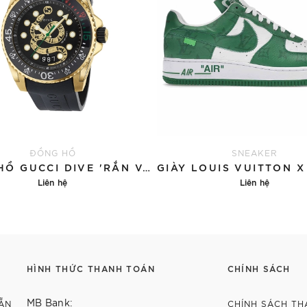
ĐỒNG HỒ
SNEAKER
ĐỒNG HỒ GUCCI DIVE 'RẮN VÀNG'
Liên hệ
Liên hệ
Chi tiết
Chi tiết
HÌNH THỨC THANH TOÁN
CHÍNH SÁCH
MB Bank:
ẴN
CHÍNH SÁCH TH